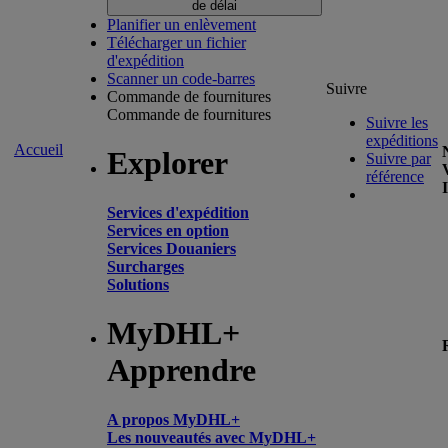
de délai
Planifier un enlèvement
Télécharger un fichier
d'expédition
Scanner un code-barres
Suivre
Commande de fournitures
Commande de fournitures
Suivre les
expéditions
Accueil
Explorer
Suivre par
référence
Services d'expédition
Services en option
Services Douaniers
Surcharges
Solutions
MyDHL+
Apprendre
A propos MyDHL+
Les nouveautés avec MyDHL+