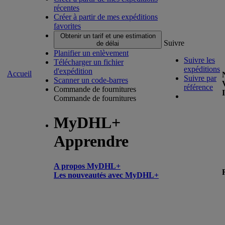
récentes
Créer à partir de mes expéditions
favorites
Obtenir un tarif et une estimation
Suivre
de délai
Planifier un enlèvement
Suivre les
Télécharger un fichier
expéditions
d'expédition
Accueil
Suivre par
Scanner un code-barres
référence
Commande de fournitures
Commande de fournitures
MyDHL+
Apprendre
A propos MyDHL+
Les nouveautés avec MyDHL+