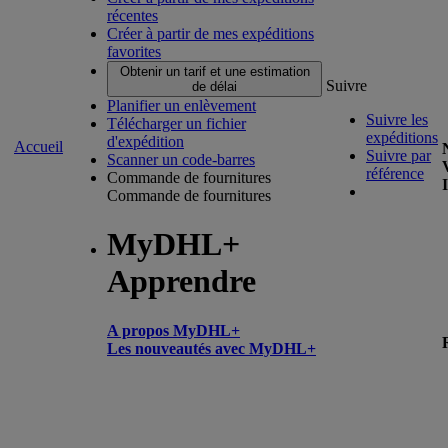
récentes
Créer à partir de mes expéditions
favorites
Obtenir un tarif et une estimation
Suivre
de délai
Planifier un enlèvement
Suivre les
Télécharger un fichier
expéditions
d'expédition
Accueil
Suivre par
Scanner un code-barres
référence
Commande de fournitures
Commande de fournitures
MyDHL+
Apprendre
A propos MyDHL+
Les nouveautés avec MyDHL+