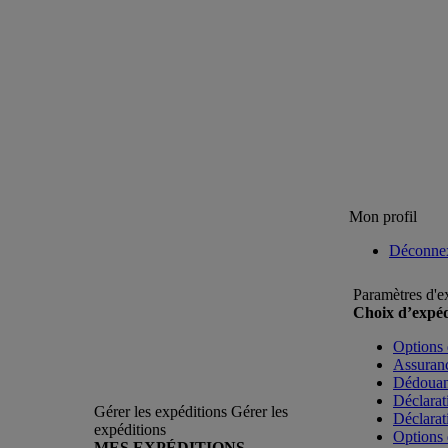
Mon profil
Déconne
Paramètres d'e
Choix d’expéd
Options 
Assuranc
Dédoua
Déclarat
Gérer les expéditions
Gérer les
Déclarat
expéditions
Options 
MES EXPÉDITIONS