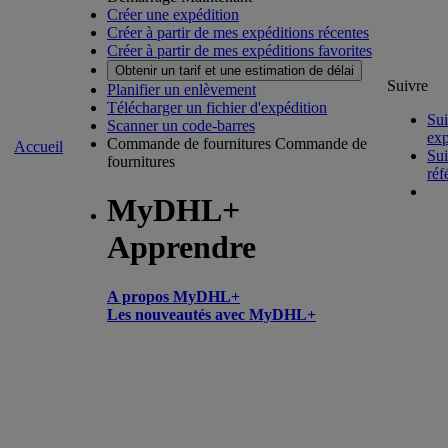
Créer une expédition
Créer à partir de mes expéditions récentes
Créer à partir de mes expéditions favorites
Obtenir un tarif et une estimation de délai
Suivre
Planifier un enlèvement
Télécharger un fichier d'expédition
Sui
Scanner un code-barres
exp
Commande de fournitures
Commande de
Accueil
Sui
fournitures
réf
MyDHL+
Apprendre
A propos MyDHL+
Les nouveautés avec MyDHL+