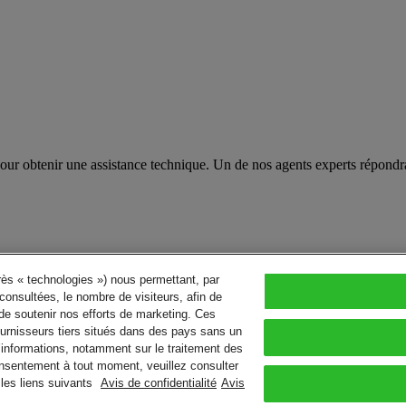
pour obtenir une assistance technique. Un de nos agents experts répond
près « technologies ») nous permettant, par
consultées, le nombre de visiteurs, afin de
de soutenir nos efforts de marketing. Ces
urnisseurs tiers situés dans des pays sans un
’informations, notamment sur le traitement des
consentement à tout moment, veuillez consulter
les liens suivants
Avis de confidentialité
Avis
erved