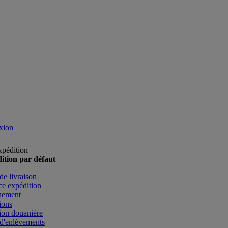
xion
xpédition
ition par défaut
de livraison
e expédition
nement
ions
ion douanière
d'enlèvements