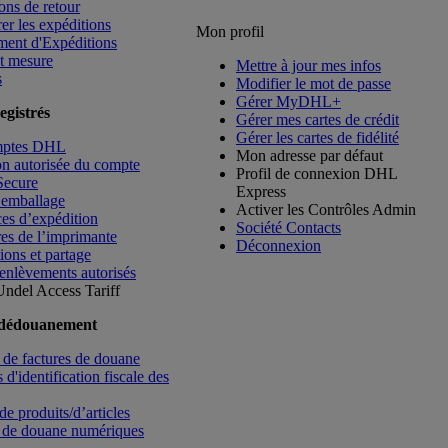
ons de retour
rer les expéditions
Mon profil
ment d'Expéditions
t mesure
Mettre à jour mes infos
s
Modifier le mot de passe
Gérer MyDHL+
egistrés
Gérer mes cartes de crédit
Gérer les cartes de fidélité
mptes DHL
Mon adresse par défaut
ion autorisée du compte
Profil de connexion DHL
Secure
Express
’emballage
Activer les Contrôles Admin
es d’expédition
Société Contacts
es de l’imprimante
Déconnexion
ions et partage
enlèvements autorisés
Undel
Access Tariff
 dédouanement
de factures de douane
d'identification fiscale des
de produits/d’articles
 de douane numériques