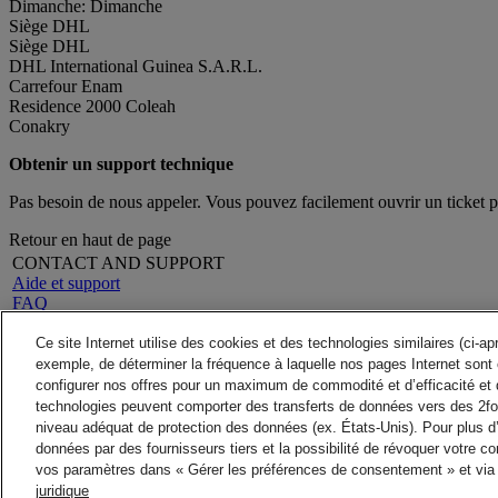
Dimanche: Dimanche
Siège DHL
Siège DHL
DHL International Guinea S.A.R.L.
Carrefour Enam
Residence 2000 Coleah
Conakry
Obtenir un support technique
Pas besoin de nous appeler. Vous pouvez facilement ouvrir un ticket 
Retour en haut de page
CONTACT AND SUPPORT
Aide et support
FAQ
Contactez-nous
Rechercher un site
A propos de DHL
Ce site Internet utilise des cookies et des technologies similaires (ci-a
LEGAL
Presse
exemple, de déterminer la fréquence à laquelle nos pages Internet sont 
Conditions générales
Carrières
configurer nos offres pour un maximum de commodité et d’efficacité et 
Garantie Remboursement
Mention Légale
technologies peuvent comporter des transferts de données vers des 2fo
Avis de confidentialité
niveau adéquat de protection des données (ex. États-Unis). Pour plus d
ALERTES
données par des fournisseurs tiers et la possibilité de révoquer votre 
Alerte fraude
vos paramètres dans « Gérer les préférences de consentement » et via 
2026 © DHL Group - All rights res
juridique
Paramètres de consentement