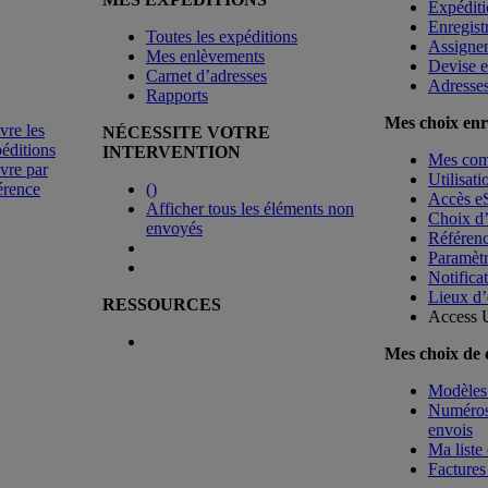
Expéditi
Enregist
Toutes les expéditions
Assigne
Mes enlèvements
Devise e
Carnet d’adresses
Adresse
Rapports
Mes choix enr
vre les
NÉCESSITE VOTRE
éditions
INTERVENTION
Mes co
vre par
Utilisat
érence
(
)
Accès e
Afficher tous les éléments non
Choix d
envoyés
Référenc
Paramètr
Notificat
Lieux d’
RESSOURCES
Access 
Mes choix de
Modèles 
Numéros 
envois
Ma liste 
Factures