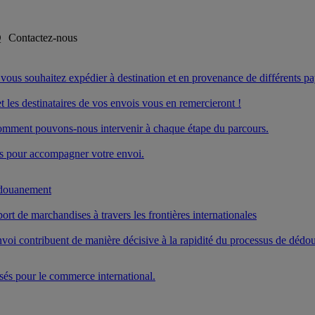
Q
Contactez-nous
ue vous souhaitez expédier à destination et en provenance de différents pa
t les destinataires de vos envois vous en remercieront !
mment pouvons-nous intervenir à chaque étape du parcours.
es pour accompagner votre envoi.
édouanement
ort de marchandises à travers les frontières internationales
voi contribuent de manière décisive à la rapidité du processus de déd
és pour le commerce international.