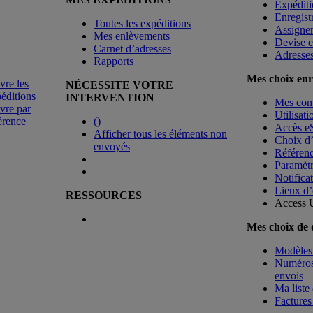
Expéditi
Enregist
Toutes les expéditions
Assigne
Mes enlèvements
Devise e
Carnet d’adresses
Adresse
Rapports
Mes choix enr
vre les
NÉCESSITE VOTRE
éditions
INTERVENTION
Mes co
vre par
Utilisat
érence
(
)
Accès e
Afficher tous les éléments non
Choix d
envoyés
Référenc
Paramètr
Notificat
Lieux d’
RESSOURCES
Access 
Mes choix de
Modèles 
Numéros 
envois
Ma liste 
Factures