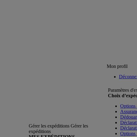
Mon profil
Déconne
Paramètres d'e
Choix d’expéd
Options 
Assuranc
Dédoua
Déclarat
Gérer les expéditions
Gérer les
Déclarat
expéditions
Options 
MES EXPÉDITIONS