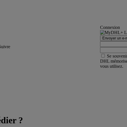
Connexion
Envoyer un e-m
Suivre
Se souveni
DHL mémorisera 
vous utilisez.
dier ?