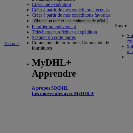
Créer une expédition
Créer à partir de mes expéditions récentes
Créer à partir de mes expéditions favorites
Obtenir un tarif et une estimation de délai
Suivre
Planifier un enlèvement
Télécharger un fichier d'expédition
Sui
Scanner un code-barres
exp
Commande de fournitures
Commande de
Accueil
Sui
fournitures
réf
MyDHL+
Apprendre
A propos MyDHL+
Les nouveautés avec MyDHL+