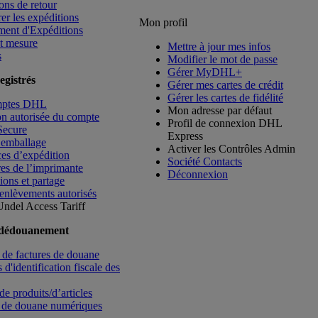
ons de retour
rer les expéditions
Mon profil
ment d'Expéditions
t mesure
Mettre à jour mes infos
s
Modifier le mot de passe
Gérer MyDHL+
egistrés
Gérer mes cartes de crédit
Gérer les cartes de fidélité
mptes DHL
Mon adresse par défaut
ion autorisée du compte
Profil de connexion DHL
Secure
Express
’emballage
Activer les Contrôles Admin
es d’expédition
Société Contacts
es de l’imprimante
Déconnexion
ions et partage
enlèvements autorisés
Undel
Access Tariff
 dédouanement
de factures de douane
d'identification fiscale des
de produits/d’articles
 de douane numériques