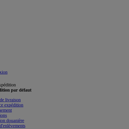
xion
xpédition
ition par défaut
de livraison
e expédition
nement
ions
ion douanière
d'enlèvements