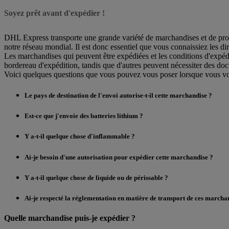
Soyez prêt avant d'expédier !
DHL Express transporte une grande variété de marchandises et de produi
notre réseau mondial. Il est donc essentiel que vous connaissiez les dir
Les marchandises qui peuvent être expédiées et les conditions d'expédi
bordereau d'expédition, tandis que d'autres peuvent nécessiter des d
Voici quelques questions que vous pouvez vous poser lorsque vous vo
Le pays de destination de l'envoi autorise-t-il cette marchandise ?
Est-ce que j'envoie des batteries lithium ?
Y a-t-il quelque chose d'inflammable ?
Ai-je besoin d'une autorisation pour expédier cette marchandise ?
Y a-t-il quelque chose de liquide ou de périssable ?
Ai-je respecté la réglementation en matière de transport de ces marcha
Quelle marchandise puis-je expédier ?