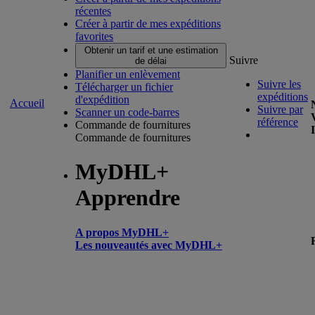
récentes
Créer à partir de mes expéditions
favorites
Obtenir un tarif et une estimation
Suivre
de délai
Planifier un enlèvement
Suivre les
Télécharger un fichier
expéditions
d'expédition
Accueil
Suivre par
Scanner un code-barres
référence
Commande de fournitures
Commande de fournitures
MyDHL+
Apprendre
A propos MyDHL+
Les nouveautés avec MyDHL+