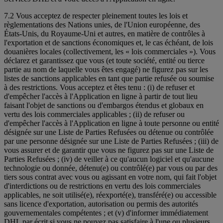
7.2 Vous acceptez de respecter pleinement toutes les lois et
règlementations des Nations unies, de l'Union européenne, des
États-Unis, du Royaume-Uni et autres, en matière de contrôles à
l'exportation et de sanctions économiques et, le cas échéant, de lois
douanières locales (collectivement, les « lois commerciales »). Vous
déclarez et garantissez que vous (et toute société, entité ou tierce
partie au nom de laquelle vous êtes engagé) ne figurez pas sur les
listes de sanctions applicables en tant que partie refusée ou soumise
à des restrictions. Vous acceptez et êtes tenu : (i) de refuser et
d'empêcher l'accès à l'Application en ligne à partir de tout lieu
faisant l'objet de sanctions ou d'embargos étendus et globaux en
vertu des lois commerciales applicables ; (ii) de refuser ou
d'empêcher l'accès à l'Application en ligne à toute personne ou entité
désignée sur une Liste de Parties Refusées ou détenue ou contrôlée
par une personne désignée sur une Liste de Parties Refusées ; (iii) de
vous assurer et de garantir que vous ne figurez pas sur une Liste de
Parties Refusées ; (iv) de veiller à ce qu'aucun logiciel et qu'aucune
technologie ou donnée, détenu(e) ou contrôlé(e) par vous ou par des
tiers sous contrat avec vous ou agissant en votre nom, qui fait l'objet
d'interdictions ou de restrictions en vertu des lois commerciales
applicables, ne soit utilisé(e), réexporté(e), transféré(e) ou accessible
sans licence d'exportation, autorisation ou permis des autorités
gouvernementales compétentes ; et (v) d'informer immédiatement
DHL par écrit si vous ne pouvez pas satisfaire à l'une ou plusieurs