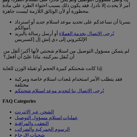
أمر لا يحدث إلا نادرا، فقد يكون ذلك بسبب احتواء الطرد على مادة
محظورة أو لأن الوثائق اللازمة ليست جاهزة.
يسرنا أن نساعدكم على تحديد موعد استلام جديد أو استرداد
أموالكم.
يُرجى الاتصال بخدمة العملاء
أو أرسل رسالة بالبريد
الإلكتروني إلى دي إتش إل إكسبريس
لم يتمكن مسؤول التوصيل من استلام شحنتي لأنها أكبر/ أثقل من
أن تُنقل بمركبته. ماذا علىّ أن أفعل؟
إذا كانت شحنتكم كبيرة الحجم أو ثقيلة الوزن للغاية:
فقد يتطلب الأمر استخدام مُعدات استلام خاصة ومركبة
مختلفة
يُرجى الاتصال بنا لتحديد موعد استلام شحنتكم
FAQ Categories
الشحن عبر الانترنت
عمليات استلام مسؤول التوصيل
التعقب والمراقبة
الرسوم الجمركية والضرائب
شحنات الإرجاع