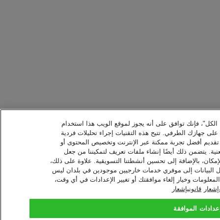
ل الكل"، فإنك توافق على أنه يجوز لموقع الويب هذا استخدام
ا على جهازك الطرفي. تتيح هذه التقنيات إجراء تحليلات فردية
 تقديم أفضل تجربة ممكنة عبر الإنترنت وتخصيص المحتوى أو
نية. يتضمن ذلك أيضًا إنشاء ملفات تعريف لتمكيننا من جعل
إمكان، بالإضافة إلى تحسين أنشطتنا التسويقية. علاوة على ذلك،
نقل البيانات إلى موفري خدمات خارجيين موجودين في بلدان ليس
معلومات وخيار إلغاء موافقتك أو تغيير الإعدادات في أي وقت،
شعار
قانونيإشعار
عدادات الموافقة