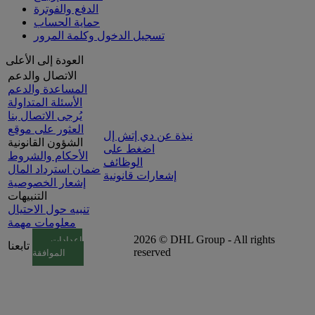
الدفع والفوترة
حماية الحساب
تسجيل الدخول وكلمة المرور
العودة إلى الأعلى
الاتصال والدعم
المساعدة والدعم
الأسئلة المتداولة
يُرجى الاتصال بنا
العثور على موقع
نبذة عن دي إتش إل
الشؤون القانونية
اضغط على
الأحكام والشروط
الوظائف
ضمان استرداد المال
إشعارات قانونية
إشعار الخصوصية
التنبيهات
تنبيه حول الاحتيال
معلومات مهمة
2026 © DHL Group - All rights
إعدادات
تابعنا
reserved
الموافقة