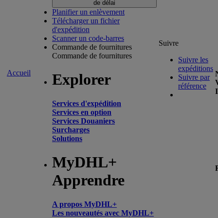
de délai
Planifier un enlèvement
Télécharger un fichier
d'expédition
Scanner un code-barres
Suivre
Commande de fournitures
Commande de fournitures
Suivre les
expéditions
Accueil
Explorer
Suivre par
référence
Services d'expédition
Services en option
Services Douaniers
Surcharges
Solutions
MyDHL+
Apprendre
A propos MyDHL+
Les nouveautés avec MyDHL+