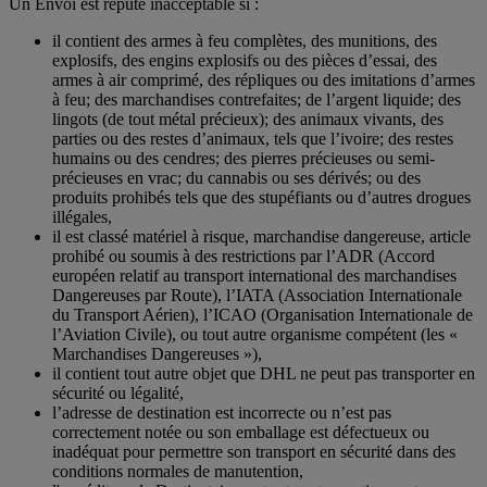
Un Envoi est réputé inacceptable si :
il contient des armes à feu complètes, des munitions, des
explosifs, des engins explosifs ou des pièces d’essai, des
armes à air comprimé, des répliques ou des imitations d’armes
à feu; des marchandises contrefaites; de l’argent liquide; des
lingots (de tout métal précieux); des animaux vivants, des
parties ou des restes d’animaux, tels que l’ivoire; des restes
humains ou des cendres; des pierres précieuses ou semi-
précieuses en vrac; du cannabis ou ses dérivés; ou des
produits prohibés tels que des stupéfiants ou d’autres drogues
illégales,
il est classé matériel à risque, marchandise dangereuse, article
prohibé ou soumis à des restrictions par l’ADR (Accord
européen relatif au transport international des marchandises
Dangereuses par Route), l’IATA (Association Internationale
du Transport Aérien), l’ICAO (Organisation Internationale de
l’Aviation Civile), ou tout autre organisme compétent (les «
Marchandises Dangereuses »),
il contient tout autre objet que DHL ne peut pas transporter en
sécurité ou légalité,
l’adresse de destination est incorrecte ou n’est pas
correctement notée ou son emballage est défectueux ou
inadéquat pour permettre son transport en sécurité dans des
conditions normales de manutention,