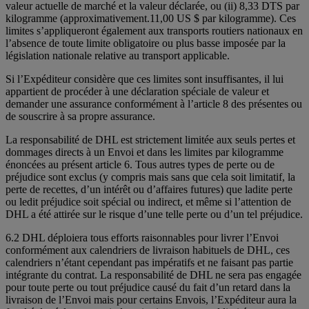
valeur actuelle de marché et la valeur déclarée, ou (ii) 8,33 DTS par
kilogramme (approximativement.11,00 US $ par kilogramme). Ces
limites s’appliqueront également aux transports routiers nationaux en
l’absence de toute limite obligatoire ou plus basse imposée par la
législation nationale relative au transport applicable.
Si l’Expéditeur considère que ces limites sont insuffisantes, il lui
appartient de procéder à une déclaration spéciale de valeur et
demander une assurance conformément à l’article 8 des présentes ou
de souscrire à sa propre assurance.
La responsabilité de DHL est strictement limitée aux seuls pertes et
dommages directs à un Envoi et dans les limites par kilogramme
énoncées au présent article 6. Tous autres types de perte ou de
préjudice sont exclus (y compris mais sans que cela soit limitatif, la
perte de recettes, d’un intérêt ou d’affaires futures) que ladite perte
ou ledit préjudice soit spécial ou indirect, et même si l’attention de
DHL a été attirée sur le risque d’une telle perte ou d’un tel préjudice.
6.2 DHL déploiera tous efforts raisonnables pour livrer l’Envoi
conformément aux calendriers de livraison habituels de DHL, ces
calendriers n’étant cependant pas impératifs et ne faisant pas partie
intégrante du contrat. La responsabilité de DHL ne sera pas engagée
pour toute perte ou tout préjudice causé du fait d’un retard dans la
livraison de l’Envoi mais pour certains Envois, l’Expéditeur aura la