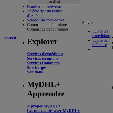
de délai
Planifier un enlèvement
Télécharger un fichier
d'expédition
Scanner un code-barres
Suivre
Commande de fournitures
Commande de fournitures
Suivre les
expéditions
Accueil
Explorer
Suivre par
référence
Services d'expédition
Services en option
Services Douaniers
Surcharges
Solutions
MyDHL+
Apprendre
A propos MyDHL+
Les nouveautés avec MyDHL+