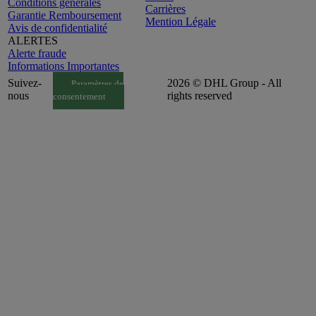
Conditions générales
Carrières
Garantie Remboursement
Mention Légale
Avis de confidentialité
ALERTES
Alerte fraude
Informations Importantes
Suivez-
2026 © DHL Group - All
Paramètres de
nous
rights reserved
consentement