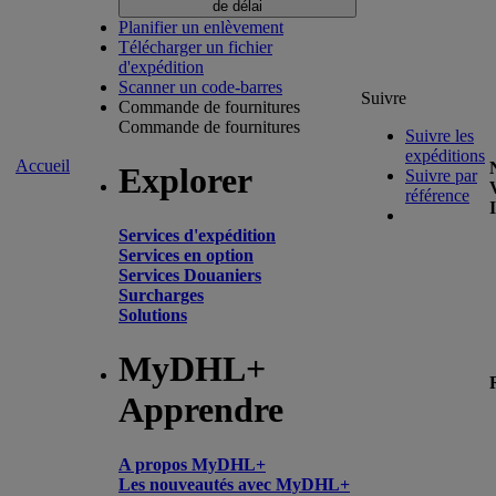
de délai
Planifier un enlèvement
Télécharger un fichier
d'expédition
Scanner un code-barres
Suivre
Commande de fournitures
Commande de fournitures
Suivre les
expéditions
Accueil
Explorer
Suivre par
référence
Services d'expédition
Services en option
Services Douaniers
Surcharges
Solutions
MyDHL+
Apprendre
A propos MyDHL+
Les nouveautés avec MyDHL+