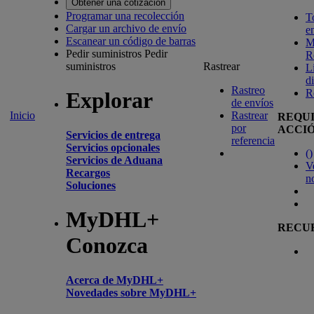
Obtener una cotización
Programar una recolección
T
Cargar un archivo de envío
e
Escanear un código de barras
M
Pedir suministros
Pedir
R
suministros
Rastrear
L
d
Rastreo
R
Explorar
de envíos
Inicio
Rastrear
REQU
por
ACCI
Servicios de entrega
referencia
Servicios opcionales
(
)
Servicios de Aduana
V
Recargos
n
Soluciones
MyDHL+
RECU
Conozca
Acerca de MyDHL+
Novedades sobre MyDHL+