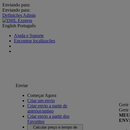
Enviando para:
Enviando para:
Definições Admin
English
Português
Ajuda e Suporte
Encontrar localizações
Enviar
Começar Agora
Criar um envio
Gerir
Criar envio a partir de
Gerir
anterior/antigo
MEU
Criar envio a partir dos
ENV
Favoritos
Calcular preço e tempo de