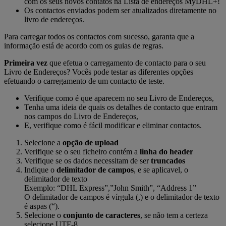
com os seus novos contatos na Lista de endereços MyDHL+!
Os contactos enviados podem ser atualizados diretamente no
livro de endereços.
Para carregar todos os contactos com sucesso, garanta que a
informação está de acordo com os guias de regras.
Primeira vez
que efetua o carregamento de contacto para o seu
Livro de Endereços? Vocês pode testar as diferentes opções
efetuando o carregamento de um contacto de teste.
Verifique como é que aparecem no seu Livro de Endereços,
Tenha uma ideia de quais os detalhes de contacto que entram
nos campos do Livro de Endereços,
E, verifique como é fácil modificar e eliminar contactos.
Selecione a
opção de upload
Verifique se o seu ficheiro contém a
linha do header
Verifique se os dados necessitam de ser
truncados
Indique o
delimitador de campos
, e se aplicavel, o
delimitador de texto
Exemplo: “DHL Express”,”John Smith”, “Address 1”
O delimitador de campos é vírgula (,) e o delimitador de texto
é aspas (“).
Selecione o
conjunto de caracteres
, se não tem a certeza
selecione UTF-8