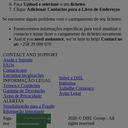
Faça
Upload e selecione
o seu
ficheiro
Clique
Adicionar Contactos para o Livro de Endereços
Se encontrar algum problema com o carregamento do seu ficheiro:
Forneceremos informações específicas para você atualizar o
contacto e tentar fazer o carrgamento do ficheiro novamente.
And if you
need assistance
, we’re here to help!
Contact us
at:
+258 29 000 070
CONTACT AND SUPPORT
Ajuda e Suporte
FAQs
Contacte-nos
Encontrar localizações
Sobre a DHL
INFORMAÇÃO LEGAL
Imprensa
Termos e Condições
Trabalhe Connosco
Garantia de Devolução
Aviso Legal
Aviso de Privacidade
ALERTAS
Sensibilização para a Fraude
Informação Importante
Siga-
2026 © DHL Group - All
Configurações de
nos
rights reserved
consentimento