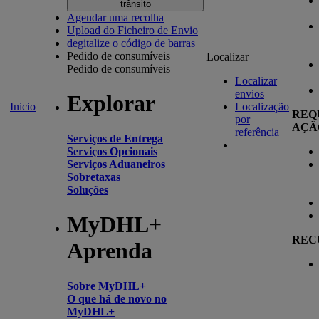
trânsito
Agendar uma recolha
Upload do Ficheiro de Envio
degitalize o código de barras
Pedido de consumíveis
Localizar
Pedido de consumíveis
Localizar
envios
Explorar
Inicio
Localização
REQ
por
AÇÃ
referência
Serviços de Entrega
Serviços Opcionais
Serviços Aduaneiros
Sobretaxas
Soluções
MyDHL+
REC
Aprenda
Sobre MyDHL+
O que há de novo no
MyDHL+