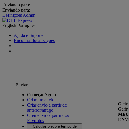
Enviando para:
Enviando para:
Definições Admin
English
Português
Ajuda e Suporte
Encontrar localizações
Enviar
Começar Agora
Criar um envio
Gerir
Criar envio a partir de
Gerir
anterior/antigo
MEU
Criar envio a partir dos
ENV
Favoritos
Calcular preço e tempo de