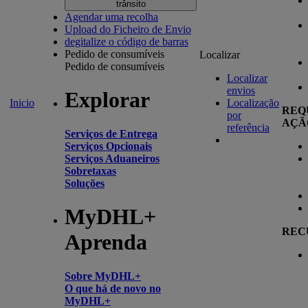
trânsito
Agendar uma recolha
Upload do Ficheiro de Envio
degitalize o código de barras
Pedido de consumíveis
Localizar
Pedido de consumíveis
Localizar
envios
Explorar
Inicio
Localização
REQ
por
AÇÃ
referência
Serviços de Entrega
Serviços Opcionais
Serviços Aduaneiros
Sobretaxas
Soluções
MyDHL+
REC
Aprenda
Sobre MyDHL+
O que há de novo no
MyDHL+