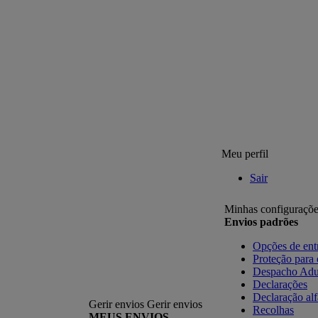
Meu perfil
Sair
Minhas configuraçõe
Envios padrões
Opções de ent
Proteção para
Despacho Adu
Declarações
Declaração al
Gerir envios
Gerir envios
Recolhas
MEUS ENVIOS