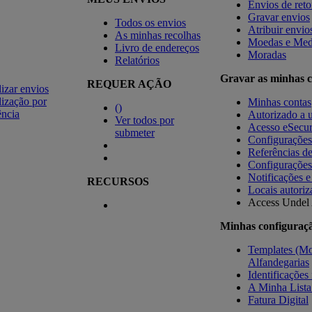
Envios de ret
Gravar envios
Todos os envios
Atribuir envio
As minhas recolhas
Moedas e Med
Livro de endereços
Moradas
Relatórios
Gravar as minhas c
REQUER AÇÃO
izar envios
ização por
Minhas contas
(
)
ência
Autorizado a u
Ver todos por
Acesso eSecu
submeter
Configuraçõe
Referências d
Configurações
Notificações e
RECURSOS
Locais autoriz
Access Undel
Minhas configuraç
Templates (Mo
Alfandegarias
Identificações 
A Minha Lista
Fatura Digital