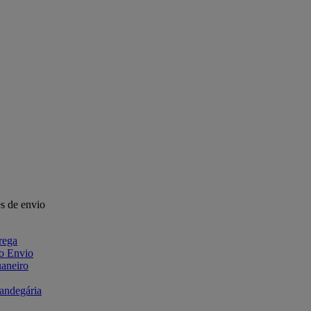
s de envio
rega
 o Envio
aneiro
fandegária