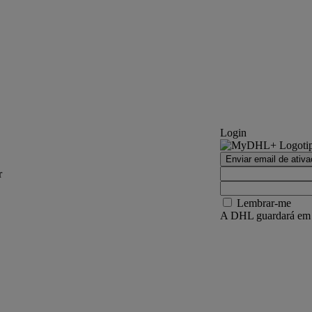
Login
Enviar email de ativ
r
Lembrar-me
A DHL guardará em se