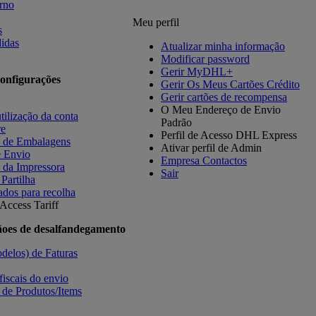
orno
Meu perfil
s
idas
Atualizar minha informação
Modificar password
Gerir MyDHL+
onfigurações
Gerir Os Meus Cartões Crédito
Gerir cartões de recompensa
O Meu Endereço de Envio
tilização da conta
Padrão
re
Perfil de Acesso DHL Express
s de Embalagens
Ativar perfil de Admin
e Envio
Empresa Contactos
 da Impressora
Sair
 Partilha
ados para recolha
Access Tariff
ãoes de desalfandegamento
delos) de Faturas
fiscais do envio
 de Produtos/Items