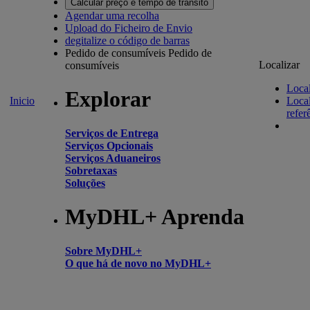
Calcular preço e tempo de trânsito
Agendar uma recolha
Upload do Ficheiro de Envio
degitalize o código de barras
Pedido de consumíveis
Pedido de
Localizar
consumíveis
Local
Explorar
Inicio
Local
refer
Serviços de Entrega
Serviços Opcionais
Serviços Aduaneiros
Sobretaxas
Soluções
MyDHL+ Aprenda
Sobre MyDHL+
O que há de novo no MyDHL+