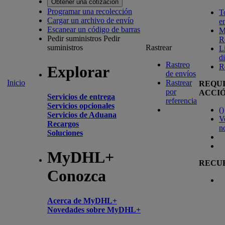
Obtener una cotización
Programar una recolección
T
Cargar un archivo de envío
e
Escanear un código de barras
M
Pedir suministros
Pedir
R
suministros
Rastrear
L
d
Rastreo
R
Explorar
de envíos
Inicio
Rastrear
REQU
por
ACCI
Servicios de entrega
referencia
Servicios opcionales
(
)
Servicios de Aduana
V
Recargos
n
Soluciones
MyDHL+
RECU
Conozca
Acerca de MyDHL+
Novedades sobre MyDHL+