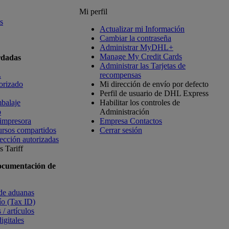
Mi perfil
s
Actualizar mi Información
Cambiar la contraseña
Administrar MyDHL+
Manage My Credit Cards
rdadas
Administrar las Tarjetas de
L
recompensas
orizado
Mi dirección de envío por defecto
Perfil de usuario de DHL Express
balaje
Habilitar los controles de
o
Administración
 impresora
Empresa Contactos
ursos compartidos
Cerrar sesión
ección autorizadas
 Tariff
ocumentación de
 de aduanas
vío (Tax ID)
 / artículos
igitales