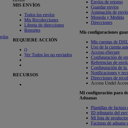
Envíos de retorno
MIS ENVÍOS
Guardar envíos
Asignación de envío
Todos los envíos
Moneda y Medida
Mis Recolecciones
Direcciones
Libreta de direcciones
Reportes
Mis configuraciones gua
nvíos
REQUIERE ACCIÓN
Mis cuentas de DH
Uso de la cuenta aut
(
)
Acceso eSecure
Ver Todos los no enviados
Configuración de em
Referencias de enví
Configuración de la
Notificaciones y rec
RECURSOS
Direcciones de recol
Access Undel
Access
Mi configuración para d
Aduanas
Plantillas de factura
ID tributario del en
Mi lista de productos
Facturas de aduana d