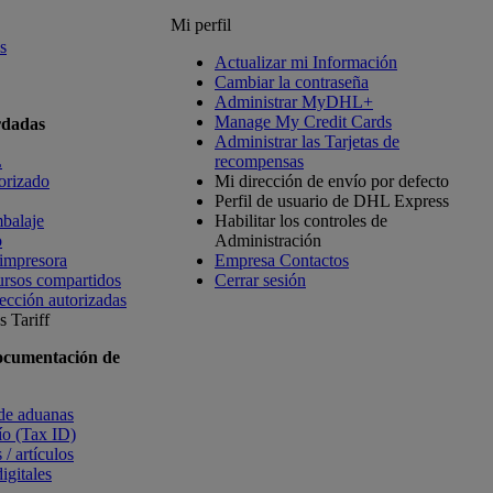
Mi perfil
s
Actualizar mi Información
Cambiar la contraseña
Administrar MyDHL+
Manage My Credit Cards
rdadas
Administrar las Tarjetas de
L
recompensas
orizado
Mi dirección de envío por defecto
Perfil de usuario de DHL Express
balaje
Habilitar los controles de
o
Administración
 impresora
Empresa Contactos
ursos compartidos
Cerrar sesión
ección autorizadas
 Tariff
ocumentación de
 de aduanas
vío (Tax ID)
 / artículos
igitales