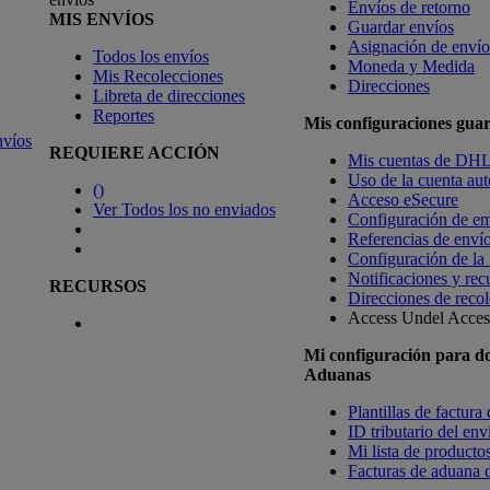
Envíos de retorno
MIS ENVÍOS
Guardar envíos
Asignación de envío
Todos los envíos
Moneda y Medida
Mis Recolecciones
Direcciones
Libreta de direcciones
Reportes
Mis configuraciones gua
nvíos
REQUIERE ACCIÓN
Mis cuentas de DH
Uso de la cuenta aut
(
)
Acceso eSecure
Ver Todos los no enviados
Configuración de em
Referencias de enví
Configuración de la
Notificaciones y rec
RECURSOS
Direcciones de recol
Access Undel
Access
Mi configuración para d
Aduanas
Plantillas de factura
ID tributario del en
Mi lista de productos
Facturas de aduana d