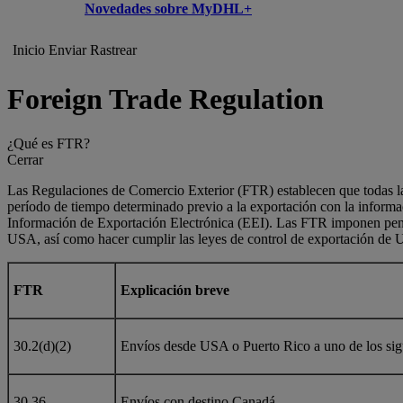
Novedades sobre MyDHL+
Inicio
Enviar
Rastrear
Foreign Trade Regulation
¿Qué es FTR?
Cerrar
Las Regulaciones de Comercio Exterior (FTR) establecen que todas las
período de tiempo determinado previo a la exportación con la informa
Información de Exportación Electrónica (EEI). Las FTR imponen penaliz
USA, así como hacer cumplir las leyes de control de exportación de
FTR
Explicación breve
30.2(d)(2)
Envíos desde USA o Puerto Rico a uno de los sig
30.36
Envíos con destino Canadá