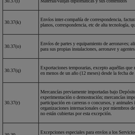
30.37(i)
Material/valijas diplomáticas y sus contenidos
Envíos inter-compañía de correspondencia, factura
30.37(k)
planos, correspondencia, etc de alta tecnología, q
Envíos de partes y equipamiento de aeronaves; ali
30.37(o)
para sus propias instalaciones, aeronave y agent
Exportaciones temporarias, excepto aquéllas que 
30.37(q)
en menos de un año (12 meses) desde la fecha de 
Mercancías previamente importadas bajo Depósito
experimentación o demostración; mercancías impor
30.37(r)
participación en carreras o concursos, y animales 
organizaciones internacionales o por miembros de
no están cubiertas por esta excepción.
Excepciones especiales para envíos a los Servici
30.39