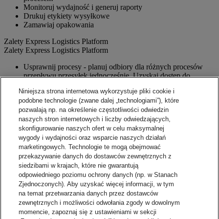
Monitoruj wydajność i generuj raporty
Drukuj etykiety wysyłkowe
Zamawiaj opakowania
Zalety Express Logistics Platform
Zalety Express Logistics Platform
Usprawnij procesy - planuj odbiory dla różnych procesów
przepływu przesyłek jednocześnie. Uzyskaj dostęp do
wstępnie ustawionych dostawców zewnętrznych czy
Niniejsza strona internetowa wykorzystuje pliki cookie i
serwisów.
podobne technologie (zwane dalej „technologiami”), które
Dokładność - elektroniczna weryfikacja adresu pomaga
pozwalają np. na określenie częstotliwości odwiedzin
zapewnić dokładność
Powiadomienia - konfiguruj powiadomienia e-mail o
naszych stron internetowych i liczby odwiedzających,
dokumentach dotyczących wysyłki, instrukcje dla Klientów i
skonfigurowanie naszych ofert w celu maksymalnej
dostawców.
wygody i wydajności oraz wsparcie naszych działań
Widoczność - sprawdź aktualny stan każdej przesyłki i
marketingowych. Technologie te mogą obejmować
wyświetl szczegóły śledzenia.
przekazywanie danych do dostawców zewnętrznych z
Raportowanie - łatwe w użyciu raporty online, które można
siedzibami w krajach, które nie gwarantują
pobrać na potrzeby analizy biznesowej.
odpowiedniego poziomu ochrony danych (np. w Stanach
Możliwości integracji - Pomóż zwiększyć wydajność za
Zjednoczonych). Aby uzyskać więcej informacji, w tym
pomocą twoich systemów.
na temat przetwarzania danych przez dostawców
zewnętrznych i możliwości odwołania zgody w dowolnym
Skontaktuj się z handlowcem
momencie, zapoznaj się z ustawieniami w sekcji