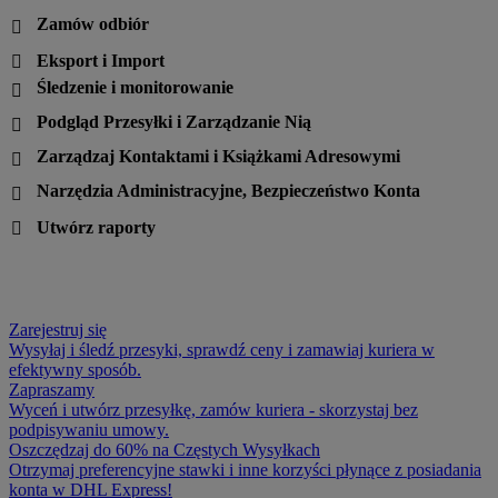
Zamów odbiór

Eksport i Import

Śledzenie i monitorowanie

Podgląd Przesyłki i Zarządzanie Nią

Zarządzaj Kontaktami i Książkami Adresowymi

Narzędzia Administracyjne, Bezpieczeństwo Konta

Utwórz raporty

Zarejestruj się
Wysyłaj i śledź przesyki, sprawdź ceny i zamawiaj kuriera w
efektywny sposób.
Zapraszamy
Wyceń i utwórz przesyłkę, zamów kuriera - skorzystaj bez
podpisywaniu umowy.
Oszczędzaj do 60% na Częstych Wysyłkach
Otrzymaj preferencyjne stawki i inne korzyści płynące z posiadania
konta w DHL Express!