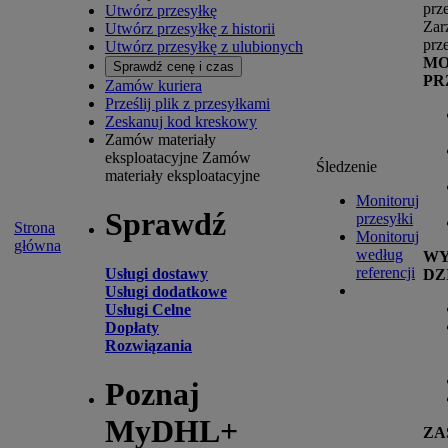
prz
Utwórz przesyłkę
Zar
Utwórz przesyłkę z historii
prz
Utwórz przesyłkę z ulubionych
MO
Sprawdź cenę i czas
PR
Zamów kuriera
Prześlij plik z przesyłkami
Zeskanuj kod kreskowy
Zamów materiały
eksploatacyjne
Zamów
Śledzenie
materiały eksploatacyjne
Monitoruj
Sprawdź
przesyłki
Strona
Monitoruj
główna
według
W
referencji
Usługi dostawy
DZ
Usługi dodatkowe
Usługi Celne
Dopłaty
Rozwiązania
Poznaj
MyDHL+
ZA