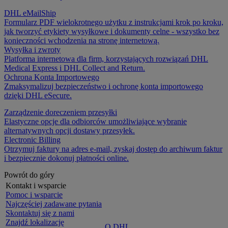
DHL eMailShip
Formularz PDF wielokrotnego użytku z instrukcjami krok po kroku,
jak tworzyć etykiety wysyłkowe i dokumenty celne - wszystko bez
konieczności wchodzenia na stronę internetową.
Wysyłka i zwroty
Platforma internetowa dla firm, korzystających rozwiązań DHL
Medical Express i DHL Collect and Return.
Ochrona Konta Importowego
Zmaksymalizuj bezpieczeństwo i ochronę konta importowego
dzięki DHL eSecure.
Zarządzenie doreczeniem przesyłki
Elastyczne opcje dla odbiorców umożliwiające wybranie
alternatywnych opcji dostawy przesyłek.
Electronic Billing
Otrzymuj faktury na adres e-mail, zyskaj dostęp do archiwum faktur
i bezpiecznie dokonuj płatności online.
Powrót do góry
Kontakt i wsparcie
Pomoc i wsparcie
Najczęściej zadawane pytania
Skontaktuj się z nami
Znajdź lokalizację
O DHL