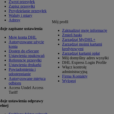
Zwrot przesyłek
Zapisz przesyłki
Przydzielanie przesyłek
Waluty i miary
Adresy
Mój profil
Moje zapisane ustawienia
Zaktualizuj moje informacje
Zmień hasło
Moje konta DHL
Zarządzaj MyDHL+
Autoryzowane użycie
Zarządzaj moimi kartami
konta
kredytowymi
Dostęp do eSecure
Zarządzaj kartami opłat
Ustawienia opakowań
Mój domyślny adres wysyłki
Referencje przesyłki
DHL Express Login Profile
Ustawienia drukarki
Włącz kontrolę
Powiadomienia i
administracyjną
udostępnianie
Firma Kontakty
Autoryzowane miejsca
Wyloguj
odbioru
Access Undel
Access
Tariff
Moje ustawienia odprawy
celnej