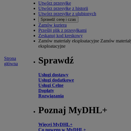
Utwórz przesyłkę
Utwórz przesyłkę z historii
Utwórz przesyłkę z ulubionych
Sprawdź cenę i czas
Zamów kuriera
Prześlij plik z przesyłkami
Zeskanuj kod kreskowy
Zamów materiały eksploatacyjne
Zamów materiał
eksploatacyjne
Sprawdź
Strona
główna
Usługi dostawy
Usługi dodatkowe
Usługi Celne
Dopłaty
Rozwiązania
Poznaj MyDHL+
Więcej MyDHL+
Co nowego w MyDHL+