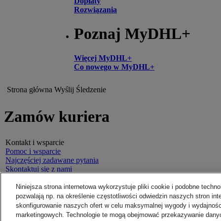
Dopłaty
Rozwiązania
Poznaj MyDHL+
Więcej MyDHL+
Co nowego w MyDHL+
Strona główna
Wyślij
Śledzenie
Zamów kuriera
Kontakt i wsparcie
Pomoc i wsparcie
Najczęściej zadawane pytania
Skontaktuj się z nami
Znajdź lokalizację
O DHL
Informacje prawne
Niniejsza strona internetowa wykorzystuje pliki cookie i podobne technol
Prasa
Regulamin
pozwalają np. na określenie częstotliwości odwiedzin naszych stron int
Praca
Gwarancja zwrotu pieniędzy
skonfigurowanie naszych ofert w celu maksymalnej wygody i wydajnośc
Legal Notice
Polityka prywatności
marketingowych. Technologie te mogą obejmować przekazywanie dany