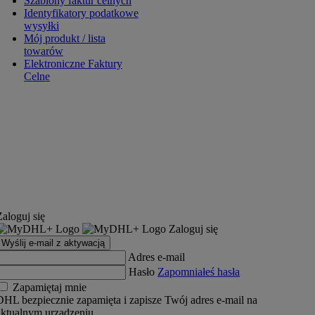
Szablony faktur celnych
Identyfikatory podatkowe
wysyłki
Mój produkt / lista
towarów
Elektroniczne Faktury
Celne
Zaloguj się
Zaloguj się
Wyślij e-mail z aktywacją
Adres e-mail
Hasło
Zapomniałeś hasła
Zapamiętaj mnie
DHL bezpiecznie zapamięta i zapisze Twój adres e-mail na
aktualnym urządzeniu.