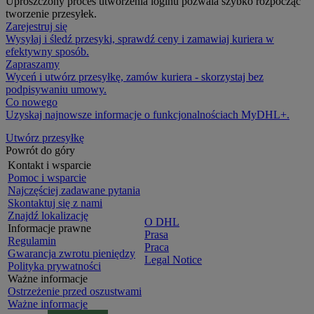
Uproszczony proces utworzenia loginu pozwala szybko rozpocząć
tworzenie przesyłek.
Zarejestruj się
Wysyłaj i śledź przesyki, sprawdź ceny i zamawiaj kuriera w
efektywny sposób.
Zapraszamy
Wyceń i utwórz przesyłkę, zamów kuriera - skorzystaj bez
podpisywaniu umowy.
Co nowego
Uzyskaj najnowsze informacje o funkcjonalnościach MyDHL+.
Utwórz przesyłkę
Powrót do góry
Kontakt i wsparcie
Pomoc i wsparcie
Najczęściej zadawane pytania
Skontaktuj się z nami
Znajdź lokalizację
O DHL
Informacje prawne
Prasa
Regulamin
Praca
Gwarancja zwrotu pieniędzy
Legal Notice
Polityka prywatności
Ważne informacje
Ostrzeżenie przed oszustwami
Ważne informacje