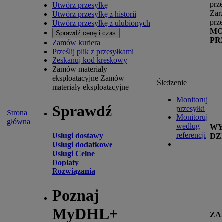
prz
Utwórz przesyłkę
Zar
Utwórz przesyłkę z historii
prz
Utwórz przesyłkę z ulubionych
MO
Sprawdź cenę i czas
PR
Zamów kuriera
Prześlij plik z przesyłkami
Zeskanuj kod kreskowy
Zamów materiały
eksploatacyjne
Zamów
Śledzenie
materiały eksploatacyjne
Monitoruj
Sprawdź
przesyłki
Strona
Monitoruj
główna
według
W
referencji
Usługi dostawy
DZ
Usługi dodatkowe
Usługi Celne
Dopłaty
Rozwiązania
Poznaj
MyDHL+
ZA