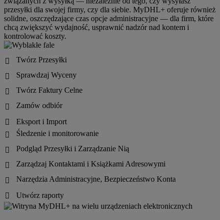
związanych z wysyłką — niezależnie od tego, czy wysyłasz
przesyłki dla swojej firmy, czy dla siebie. MyDHL+ oferuje również
solidne, oszczędzające czas opcje administracyjne — dla firm, które
chcą zwiększyć wydajność, usprawnić nadzór nad kontem i
kontrolować koszty.
Twórz Przesyłki

Sprawdzaj Wyceny

Twórz Faktury Celne

Zamów odbiór

Eksport i Import

Śledzenie i monitorowanie

Podgląd Przesyłki i Zarządzanie Nią

Zarządzaj Kontaktami i Książkami Adresowymi

Narzędzia Administracyjne, Bezpieczeństwo Konta

Utwórz raporty
