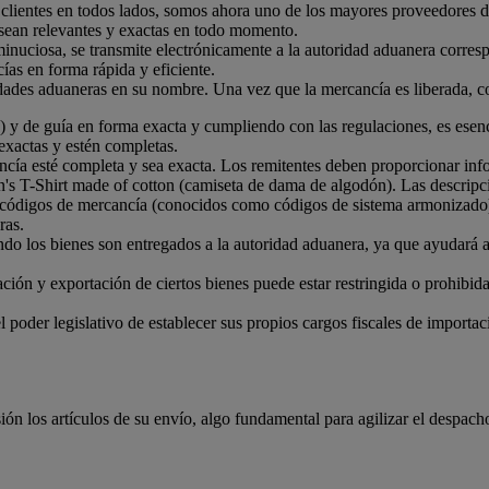
 clientes en todos lados, somos ahora uno de los mayores proveedores d
sean relevantes y exactas en todo momento.
uciosa, se transmite electrónicamente a la autoridad aduanera correspo
cías en forma rápida y eficiente.
ades aduaneras en su nombre. Una vez que la mercancía es liberada, coo
) y de guía en forma exacta y cumpliendo con las regulaciones, es esenc
exactas y estén completas.
cía esté completa y sea exacta. Los remitentes deben proporcionar infor
's T-Shirt made of cotton (camiseta de dama de algodón). Las descripc
 códigos de mercancía (conocidos como códigos de sistema armonizado) a
ras.
do los bienes son entregados a la autoridad aduanera, ya que ayudará a
ción y exportación de ciertos bienes puede estar restringida o prohibida
 poder legislativo de establecer sus propios cargos fiscales de importa
n los artículos de su envío, algo fundamental para agilizar el despach