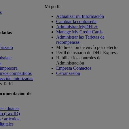
Mi perfil
s
Actualizar mi Información
Cambiar la contraseña
Administrar MyDHL+
Manage My Credit Cards
rdadas
Administrar las Tarjetas de
L
recompensas
orizado
Mi dirección de envío por defecto
Perfil de usuario de DHL Express
balaje
Habilitar los controles de
o
Administración
 impresora
Empresa Contactos
ursos compartidos
Cerrar sesión
ección autorizadas
 Tariff
ocumentación de
 de aduanas
vío (Tax ID)
 / artículos
igitales