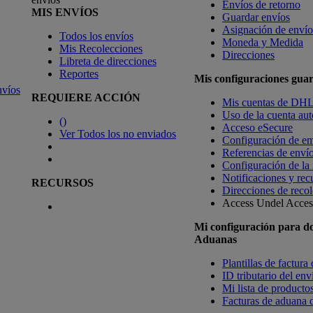
Envíos de retorno
MIS ENVÍOS
Guardar envíos
Asignación de envío
Todos los envíos
Moneda y Medida
Mis Recolecciones
Direcciones
Libreta de direcciones
Reportes
Mis configuraciones gua
nvíos
REQUIERE ACCIÓN
Mis cuentas de DH
Uso de la cuenta aut
(
)
Acceso eSecure
Ver Todos los no enviados
Configuración de em
Referencias de enví
Configuración de la
Notificaciones y rec
RECURSOS
Direcciones de recol
Access Undel
Access
Mi configuración para d
Aduanas
Plantillas de factura
ID tributario del en
Mi lista de productos
Facturas de aduana d