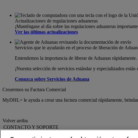
Actualizaciones de regulaciones aduaneras
¡Manténgase al día sobre las regulaciones aduaneras important
Ver las últimas actualizaciones
Servicios que le ayudarán en el proceso de liberación de Aduan
Entendemos la importancia de liberar de Aduanas rápidamente.
¡Nuestra selección de servicios estándar y especializados están
Conozca sobre Servicios de Aduana
Crearemos su Factura Comercial
MyDHL+ le ayuda a crear una factura comercial rápidamente, brindand
Volver arriba
CONTACTO Y SOPORTE
Ayuda y Soporte