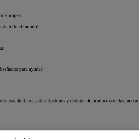
es de todo el mundo!
as
 diseñados para ayudar!
o exactitud en las descripciones y códigos de productos de las mercan