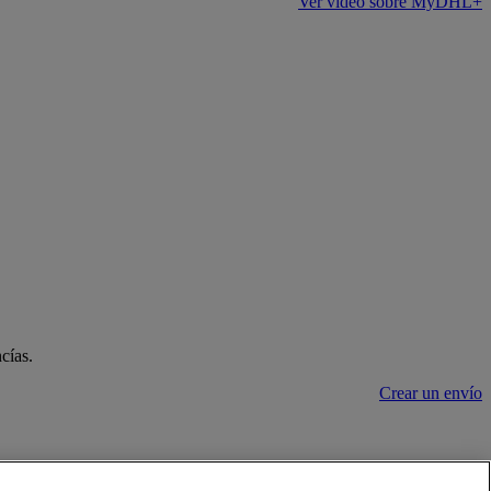
Ver vídeo sobre MyDHL+
cías.
Crear un envío