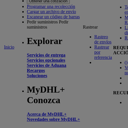
Obtener una cotización
Programar una recolección
T
Cargar un archivo de envío
e
Escanear un código de barras
M
Pedir suministros
Pedir
R
suministros
Rastrear
L
d
Rastreo
R
Explorar
de envíos
Inicio
Rastrear
REQU
por
ACCI
Servicios de entrega
referencia
Servicios opcionales
(
)
Servicios de Aduana
V
Recargos
n
Soluciones
MyDHL+
RECU
Conozca
Acerca de MyDHL+
Novedades sobre MyDHL+