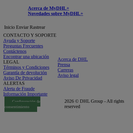
Acerca de MyDHL+
Novedades sobre MyDHL+
Inicio
Enviar
Rastrear
CONTACTO Y SOPORTE
Ayuda y Soporte
Preguntas Frecuentes
Contáctenos
Encontrar una ubicación
Acerca de DHL
LEGAL
Prensa
Términos y Condiciones
Carreras
Garantía de devolución
Aviso legal
Aviso De Privacidad
ALERTAS
Alerta de Fraude
Información Importante
2026 © DHL Group - All rights
Configuración de
reserved
consentimiento