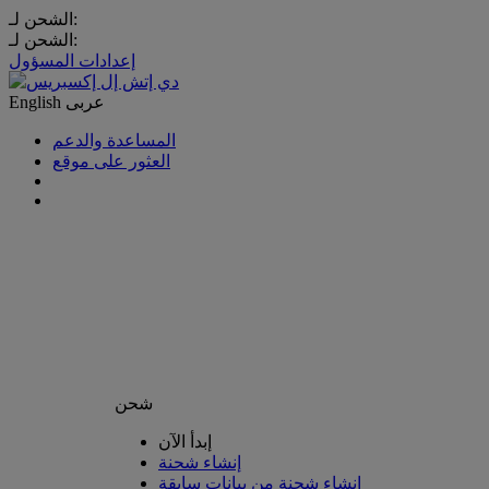
الشحن لـ:
الشحن لـ:
إعدادات المسؤول
عربى
English
المساعدة والدعم
العثور على موقع
شحن
إبدأ الآن
إنشاء شحنة
إنشاء شحنة من بيانات سابقة