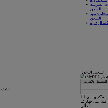
ت الضريبية
للشحن
تجاتي/ بنود
الشحن
كية الرقمية
تسجيل الدخول
التنشيط الإلكتروني
التعقب
تذّكر بياناتي
آمنة على جهازكم
الحالي.