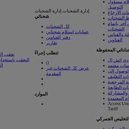
لام مسؤول
التوصيل
إدارة الشحنات
إدارة الشحنات
ت الإرجاع
شحناتي
 الشحنات
خر بإتمام
كل الشحنات
الشحنات
عمليات استلام شحناتي
لة والقياس
دفتر العناوين
العناوين
تقارير
داداتي المحفوظة
تتطلب إجراءً
تعقب ال
التعقب باستخدام
دي إتش إل
(
)
ال
ساب معتمد
عرض كل الشحنات غير
المقدمة
ات التغليف
ة المرجعية
ات الطابعة
 والمشاركة
الموارد
ام المعتمدة
Access Un
Tariff
التخليص الجمركي
رة الجمركية