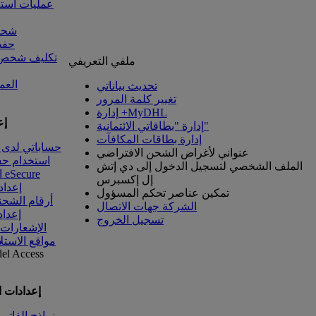
عمليات است
شحنا
حفظ
تكليف شخص آ
ملفي التعريفي
العم
تحديث بياناتي
تغيير كلمة المرور
إدارة +MyDHL
إع
إدارة "بطاقاتي الائتمانية"
إدارة بطاقات المكافآت
حساباتي لدى 
عنواني لأغراض الشحن الافتراضي
استخدام ح
الملف الشخصي لتسجيل الدخول إلى دي إتش
الوصول إلى eSecure
إل إكسبرس
إعداد
تمكين عناصر تحكم المسؤول
أرقام الشحن
الشركة جهات الاتصال
إعداد
تسجيل الخروج
الإشعارات
مواقع الاستل
del
Access
إعدادات 
نماذج الفاتو