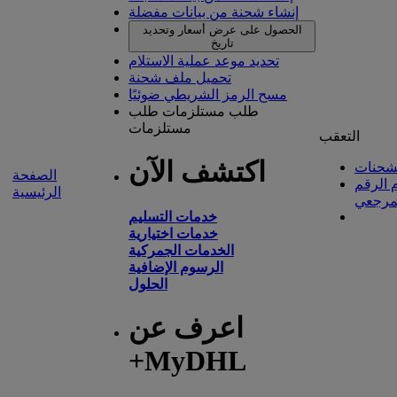
إنشاء شحنة من بيانات مفضلة
الحصول على عرض أسعار وتحديد
تاريخ
تحديد موعد عملية الاستلام
تحميل ملف شحنة
مسح الرمز الشريطي ضوئيًا
طلب مستلزمات
طلب
مستلزمات
التعقب
اكتشف الآن
شحنات
الصفحة
 الرقم
الرئيسية
مرجعي
خدمات التسليم
خدمات اختيارية
الخدمات الجمركية
الرسوم الإضافية
الحلول
اعرف عن
+MyDHL