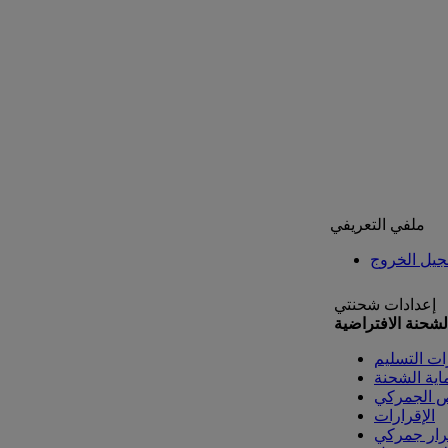
ملفي التعريفي
يل الخروج
إعدادات شحنتي
لشحنة الافتراضية
ات التسليم
اية الشحنة
ص الجمركي
الإقرارات
رار جمركي