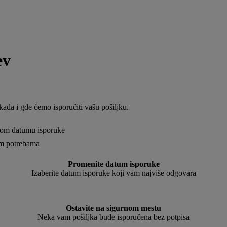
ev
da i gde ćemo isporučiti vašu pošiljku.
enom datumu isporuke
šim potrebama
Promenite datum isporuke
Izaberite datum isporuke koji vam najviše odgovara
Ostavite na sigurnom mestu
Neka vam pošiljka bude isporučena bez potpisa