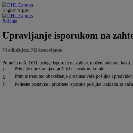
English
Srpski
Rešenja
Upravljanje isporukom na zaht
Vi odlučujete. Mi dostavljamo.
Pomoću naše DHL usluge isporuke na zahtev, možete odabrati kako, ka
Primajte upozorenja o pošiljci na svakom koraku

Primite trenutno obaveštenje o statusu vaše pošiljke i predviđ

Podesite postavke i prioritete isporuke pošiljke u skladu sa va
