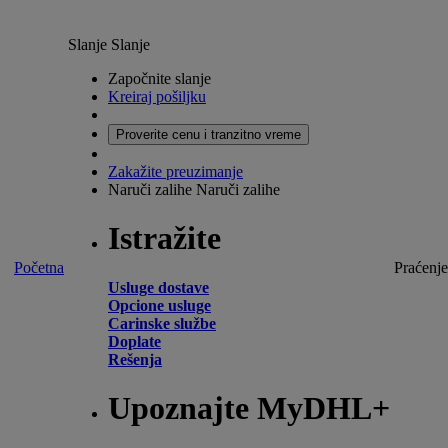
Slanje
Slanje
Započnite slanje
Kreiraj pošiljku
Proverite cenu i tranzitno vreme
Zakažite preuzimanje
Naruči zalihe
Naruči zalihe
Istražite
Početna
Praćenje
Usluge dostave
Opcione usluge
Carinske službe
Doplate
Rešenja
Upoznajte MyDHL+