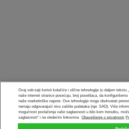
Ovaj veb-sajt koristi kolačiće i slične tehnologije (u daljem tekst
naše internet stranice posećuju, broj posetilaca, da konfiguriše
naše marketinške napore. Ove tehnologije mogu obuhvatati preno
nemaju odgovarajući nivo zaštite podataka (npr. SAD). Više informa
mogućnost povlačenja vaše saglasnosti u bilo kom trenutku, može
saglasnosti“ i na sledećim linkovima
Obaveštenje o privatnosti
P
Podeša