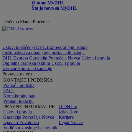
O tome MyDHL+
Šta je novo sa MyDHL+
Početna
Slanje
Praćenje
Uslovi korišćenja DHL Express onlajn usluga
Opšti uslovi za obavljanje poštanskih usluga
DHL Express Garancija Povraćaja Novca Uslovi i pravila
Digitalna carinska faktura Uslovi i pravila
Izvozne kontrole i sankcije
Povratak na vrh
KONTAKT I PODRŠKA
Pomoć i podrška
FAQs
Kontaktirajte nas
Pronađi lokaciju
PRAVNE INFORMACIJE
O DHL-u
Uslovi i pravila
izdavaštvo
Garancija Povraćaja Novca
Karijere
Izjava o Privatnosti
Legal Notice
Vodič kroz usluge i cenovnik