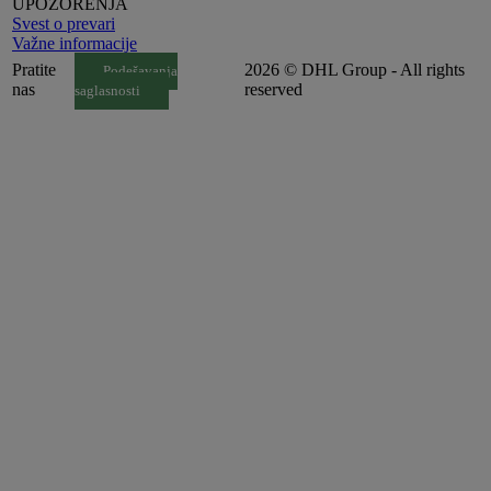
UPOZORENJA
Svest o prevari
Važne informacije
Pratite
2026 © DHL Group - All rights
Podešavanja
nas
reserved
saglasnosti