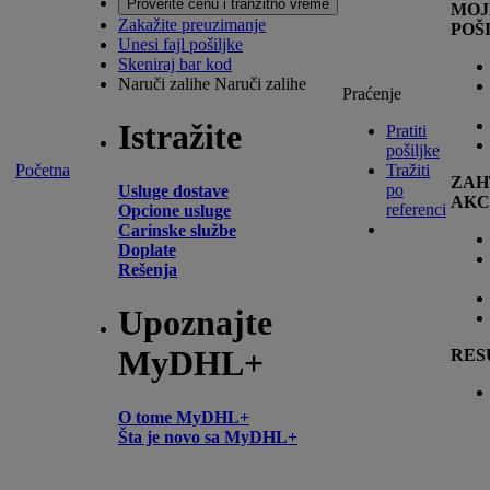
Proverite cenu i tranzitno vreme
MOJ
Zakažite preuzimanje
POŠ
Unesi fajl pošiljke
Skeniraj bar kod
Naruči zalihe
Naruči zalihe
Praćenje
Istražite
Pratiti
pošiljke
Početna
Tražiti
ZAH
po
Usluge dostave
AKC
referenci
Opcione usluge
Carinske službe
Doplate
Rešenja
Upoznajte
MyDHL+
RES
O tome MyDHL+
Šta je novo sa MyDHL+