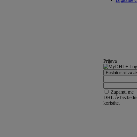
Digitalne c
Prijava
Poslati mail za ak
Zapamti me
DHL će bezbedno z
koristite.