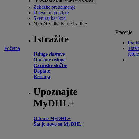
Proverite cenu i tranzitno vreme
Zakažite preuzimanje
Unesi fajl pošiljke
Skeniraj bar kod
Naruči zalihe
Naruči zalihe
Praćenje
Istražite
Pratit
Početna
Tražit
refer
Usluge dostave
Opcione usluge
Carinske službe
Doplate
Rešenja
Upoznajte
MyDHL+
O tome MyDHL+
Šta je novo sa MyDHL+