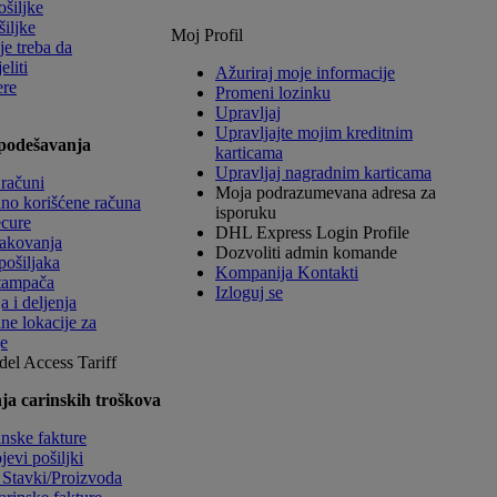
ošiljke
šiljke
Moj Profil
je treba da
liti
Ažuriraj moje informacije
ere
Promeni lozinku
Upravljaj
Upravljajte mojim kreditnim
podešavanja
karticama
Upravljaj nagradnim karticama
računi
Moja podrazumevana adresa za
no korišćene računa
isporuku
ecure
DHL Express Login Profile
akovanja
Dozvoliti admin komande
pošiljaka
Kompanija Kontakti
tampača
Izloguj se
 i deljenja
ne lokacije za
e
del
Access Tariff
a carinskih troškova
inske fakture
jevi pošiljki
 Stavki/Proizvoda