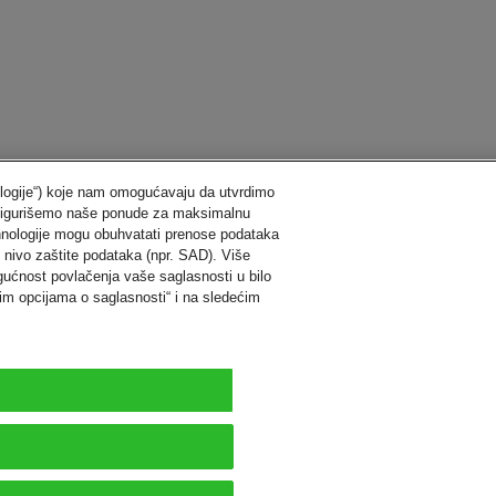
hnologije“) koje nam omogućavaju da utvrdimo
konfigurišemo naše ponude za maksimalnu
hnologije mogu obuhvatati prenose podataka
nivo zaštite podataka (npr. SAD). Više
ogućnost povlačenja vaše saglasnosti u bilo
m opcijama o saglasnosti“ i na sledećim