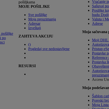
Vraćanje p
pošiljkama
Sašuvaj po
MOJE POŠILJKE
Posiljke ko
Sve pošiljke
budu Dodije
Moja preuzimanja
Valuta i M
Adresar
Adrese
Izveštaji
Moja sačuvana 
i pošiljke
ZAHTEVA AKCIJU
i po
Moji DHL 
enci
(
)
Autorizova
Pogledaj sve nedostavljene
Pristup eS
Postavke p
Reference 
Postavka š
RESURSI
Obaveštenja
Autorizova
preuzimanj
Access Un
Moja podešavanj
Šablon car
Poreski bro
Moja Lista