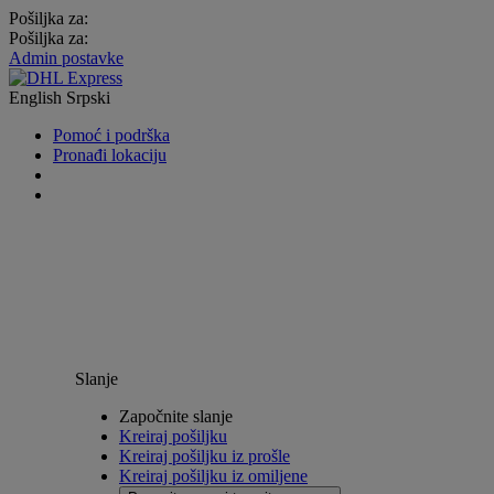
Pošiljka za:
Pošiljka za:
Admin postavke
English
Srpski
Pomoć i podrška
Pronađi lokaciju
Slanje
Započnite slanje
Kreiraj pošiljku
Kreiraj pošiljku iz prošle
Kreiraj pošiljku iz omiljene