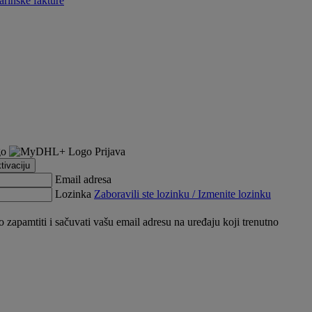
arinske fakture
Prijava
tivaciju
Email adresa
Lozinka
Zaboravili ste lozinku / Izmenite lozinku
apamtiti i sačuvati vašu email adresu na uređaju koji trenutno