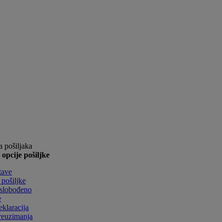
 pošiljaka
pcije pošiljke
tave
 pošiljke
Oslobođeno
e
eklaracija
reuzimanja