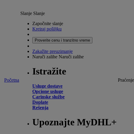
Slanje
Slanje
Započnite slanje
Kreiraj pošiljku
Proverite cenu i tranzitno vreme
Zakažite preuzimanje
Naruči zalihe
Naruči zalihe
Istražite
Početna
Praćenje
Usluge dostave
Opcione usluge
Carinske službe
Doplate
Rešenja
Upoznajte MyDHL+