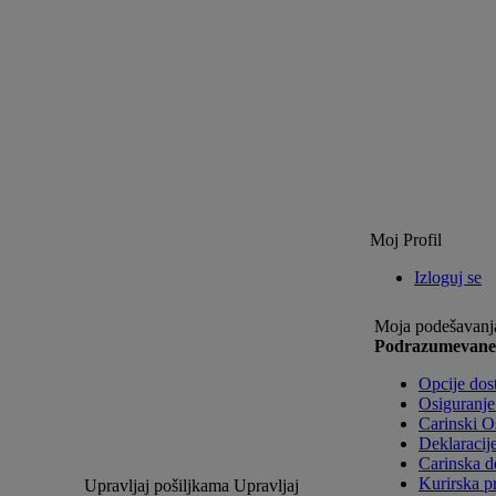
Moj Profil
Izloguj se
Moja podešavanja
Podrazumevane o
Opcije dos
Osiguranje
Carinski 
Deklaracij
Carinska d
Kurirska p
Upravljaj pošiljkama
Upravljaj