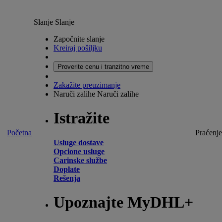
Slanje
Slanje
Započnite slanje
Kreiraj pošiljku
Proverite cenu i tranzitno vreme
Zakažite preuzimanje
Naruči zalihe
Naruči zalihe
Istražite
Početna
Praćenje
Usluge dostave
Opcione usluge
Carinske službe
Doplate
Rešenja
Upoznajte MyDHL+