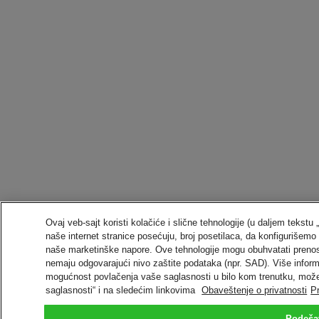
Ovaj veb-sajt koristi kolačiće i slične tehnologije (u daljem tekst
naše internet stranice posećuju, broj posetilaca, da konfiguriše
naše marketinške napore. Ove tehnologije mogu obuhvatati preno
nemaju odgovarajući nivo zaštite podataka (npr. SAD). Više informa
mogućnost povlačenja vaše saglasnosti u bilo kom trenutku, može
saglasnosti“ i na sledećim linkovima
Obaveštenje o privatnosti
P
Podeša