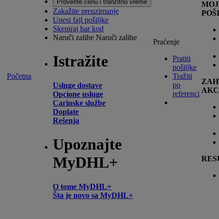
Proverite cenu i tranzitno vreme
MOJ
Zakažite preuzimanje
POŠ
Unesi fajl pošiljke
Skeniraj bar kod
Naruči zalihe
Naruči zalihe
Praćenje
Istražite
Pratiti
pošiljke
Početna
Tražiti
ZAH
po
Usluge dostave
AKC
referenci
Opcione usluge
Carinske službe
Doplate
Rešenja
Upoznajte
MyDHL+
RES
O tome MyDHL+
Šta je novo sa MyDHL+