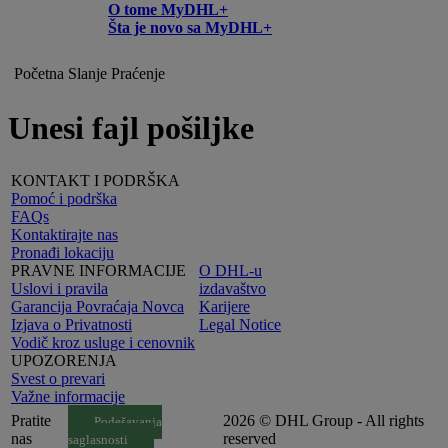
O tome MyDHL+
Šta je novo sa MyDHL+
Početna
Slanje
Praćenje
Unesi fajl pošiljke
KONTAKT I PODRŠKA
Pomoć i podrška
FAQs
Kontaktirajte nas
Pronađi lokaciju
PRAVNE INFORMACIJE
O DHL-u
Uslovi i pravila
izdavaštvo
Garancija Povraćaja Novca
Karijere
Izjava o Privatnosti
Legal Notice
Vodič kroz usluge i cenovnik
UPOZORENJA
Svest o prevari
Važne informacije
Pratite
2026 © DHL Group - All rights
Podešavanja
nas
reserved
saglasnosti