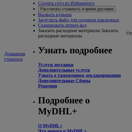
Создать груз из Избранного
Рассчитать стоимость и время доставки
Вызвать курьера
Загрузить файл для создания накладных
Сканировать штрих-код
Заказать расходные материалы
Заказать
От
расходные материалы
Узнать подробнее
Домашняя
страница
Услуги доставки
Дополнительные услуги
Узнать о таможенном декларировании
Дополнительные Сборы
Решения
Подробнее о
MyDHL+
О MyDHL+
Что нового в MyDHL+