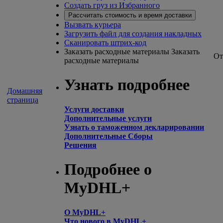
Создать груз из Избранного
Рассчитать стоимость и время доставки
Вызвать курьера
Загрузить файл для создания накладных
Сканировать штрих-код
Заказать расходные материалы
Заказать
От
расходные материалы
Узнать подробнее
Домашняя
страница
Услуги доставки
Дополнительные услуги
Узнать о таможенном декларировании
Дополнительные Сборы
Решения
Подробнее о
MyDHL+
О MyDHL+
Что нового в MyDHL+