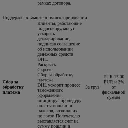
рамках договора.
Поддержка в таможенном декларировании
Клиенты, работающие
по договору, могут
ускорить
декларирование,
подписав соглашение
об использовании
денежных средств
DHL.
Раскрыть
Скрыть
Сбор за обработку
EUR 15.00
платежа
Сбор за
EUR и 2%
DHL ускорит процесс
обработку
За груз
от
таможенного
платежа
фискальной
оформления,
суммы
инициируя процедуру
оплаты пошлин и
налогов, возникших
по грузу. Получателю
выставляется счет на
сумму пошлин и