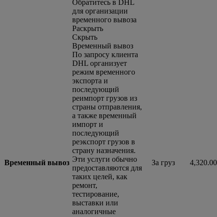
Обратитесь в DHL
для организации
временного вывоза
Раскрыть
Скрыть
Временный вывоз
По запросу клиента
DHL организует
режим временного
экспорта и
последующий
реимпорт грузов из
страны отправления,
а также временный
импорт и
последующий
реэкспорт грузов в
страну назначения.
Эти услуги обычно
Временный вывоз
За груз
4,320.0
предоставляются для
таких целей, как
ремонт,
тестирование,
выставки или
аналогичные