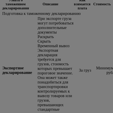
Узнать о
Как
таможенном
Описание
взимается
Стоимость
декларировании
плата
Подготовка к таможенному декларированию
При экспорте груза
могут потребоваться
дополнительные
документы
Раскрыть
Скрыть
Временный вывоз
Экспортная
декларация
требуется для
грузов, стоимость
Экспортное
Минимум 
которых превышает
За груз
декларирование
руб
пороговое значение.
Она может также
понадобиться для
транспортировки
контролируемых к
вывозу товаров или
грузов,
превышающих
стандартные