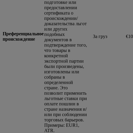
подготовке или
предоставлении
сертификата о
происхождении/
доказательства льгот
или других
Преференциальное
подобных
За груз
€10
происхождение
документов в
подтверждение того,
что товары в
конкретной
экспортной партии
были произведены,
изготовлены или
собраны в
определенной
стране. Это
позволит применить
льготные ставки при
оплате пошлин в
стране назначения и/
или при соблюдении
торговых барьеров.
Примеры: EUR1,
ATR.