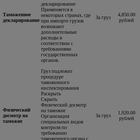
декларирование
Применяется в
Таможенное
4,850.00
некоторых странах, где
За груз
декларирование
рублей
при импорте грузов
возникают
дополнительные
расходы в
соответствии с
требованиями
государственных
органов.
Груз подлежит
процедуре
таможенного
инспектирования
Раскрыть
Скрыть
Физический досмотр
Физический
на таможне
1,920.00
досмотр на
За груз
Организация
рублей
таможне
специальных видов
контроля по
требованию
таможенного органа с