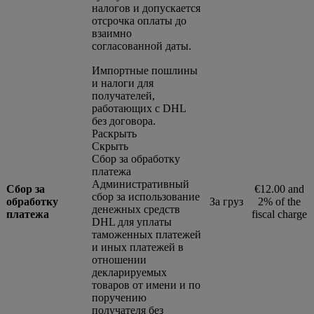
налогов и допускается
отсрочка оплаты до
взаимно
согласованной даты.
Импортные пошлины
и налоги для
получателей,
работающих с DHL
без договора.
Раскрыть
Скрыть
Сбор за обработку
платежа
Административный
Сбор за
€12.00 and
сбор за использование
обработку
За груз
2% of the
денежных средств
платежа
fiscal charge
DHL для уплаты
таможенных платежей
и иных платежей в
отношении
декларируемых
товаров от имени и по
поручению
получателя без