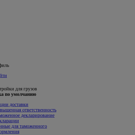
филь
йти
тройки для грузов
а по умолчанию
ции доставки
вышенная ответственность
моженное декларирование
кларации
нные для таможенного
ормления