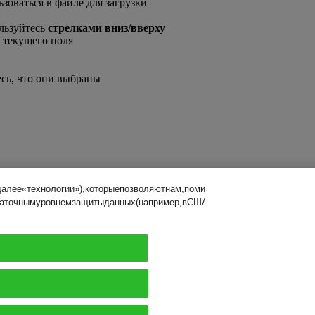
зоваться в файле для загрузки
ользуйтесь
стрелками вниз/вверху
е текущего поля
есь, что они выбраны
далее«технологии»),которыепозволяютнам,помимопрочего,определять
аточнымуровнемзащитыданных(например,вСША).Дляполученияподробно
омпании DHL
с-релизы
ерные возможности
овое уведомление