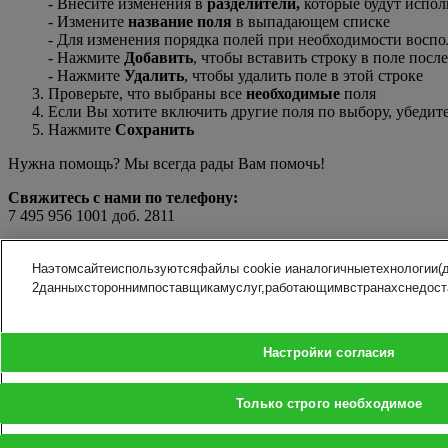
- Внесите изменения в
разделители,
которые будут исполь
- Измените
название поля
в выпадающем списке
- Для изменения порядка полей при необходимости восп
- Нажмите
Добавить
, чтобы вставить строку в поле посл
- Нажмите
Удалить
, чтобы удалить поле в этой строке
Проверьте, что выбраны все
необходимые
поля
Если Вы хотите включить другие поля по выбору, убедит
Нажмите
Сохранить
Нужна помощь? Мы всегда рады Вам помочь!
Свяжитесь с нами по телефону:
7 495 956 1001 доб. 2811
КОНТАКТЫ И ПОДДЕРЖКА
Наэтомсайтеиспользуютсяфайлы cookie ианалогичныетехнологии(
Помощь и поддержка
Часто задаваемые вопросы
2данныхстороннимпоставщикамуслуг,работающимвстранахснедост
Свяжитесь с нами
Найти сервисное отделение
О к
ЮРИДИЧЕСКАЯ ИНФОРМАЦИЯ
Прес
Настройки согласия
Условия
Карь
Гарантии возврата денег
Прав
Защита персональных данных
Только строго необходимое
УВЕДОМЛЕНИЯ
Уведомление и меры по предупреждению мошенничества