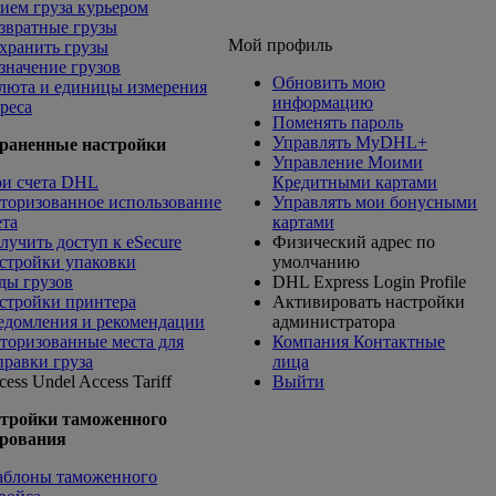
ием груза курьером
звратные грузы
Мой профиль
хранить грузы
значение грузов
Обновить мою
люта и единицы измерения
информацию
реса
Поменять пароль
Управлять MyDHL+
раненные настройки
Управление Моими
и счета DHL
Кредитными картами
торизованное использование
Управлять мои бонусными
ета
картами
лучить доступ к eSecure
Физический адрес по
стройки упаковки
умолчанию
ды грузов
DHL Express Login Profile
стройки принтера
Активировать настройки
едомления и рекомендации
администратора
торизованные места для
Компания Контактные
правки груза
лица
cess Undel
Access Tariff
Выйти
тройки таможенного
рования
блоны таможенного