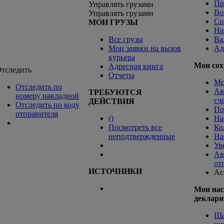
Пр
Управлять грузами
Во
Управлять грузами
Со
МОИ ГРУЗЫ
На
Все грузы
Ва
Мои заявки на вызов
Ад
курьера
Мои сох
Адресная книга
тследить
Отчеты
Мо
Отследить по
Ав
ТРЕБУЮТСЯ
номеру накладной
сч
ДЕЙСТВИЯ
Отследить по коду
По
отправителя
(
)
На
Посмотреть все
Ко
неподтвержденные
На
Ув
Ав
от
ИСТОЧНИКИ
Ac
Мои нас
деклари
Ша