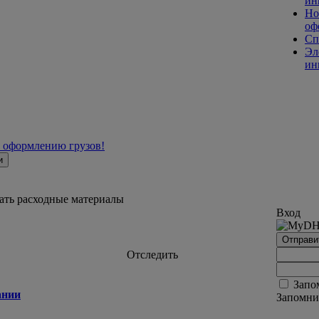
ин
Но
оф
Сп
Эл
ин
к оформлению грузов!
и
зать расходные материалы
Вход
Отправи
Отследить
Запо
ании
Запомни