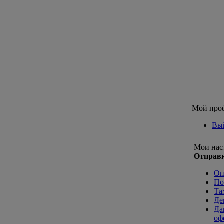
Мой про
Вы
Мои нас
Отправк
Оп
По
Та
Де
Да
оф