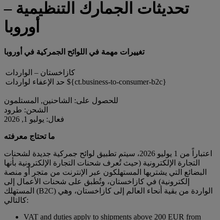
تحديثات الجمارك التنظيمية –
أوروبا
تغييرات مهمة في اللوائح الجمركية في أوروبا
كازاخستان – الواردات
حد الإعفاء لواردات ${ct.business-to-consumer-b2c}
للحصول على: الشاحنين, المستلمون
الشحن: طرود
فعال: يوليو 1, 2026
ما تحتاج معرفته
اعتباراً من 1 يوليو 2026، سيتم تطبيق لوائح جمركية جديدة لشحنات
التجارة الإلكترونية (حيث تُعرف شحنات التجارة الإلكترونية بأنها
البضائع التي يشتريها المستهلكون عبر الإنترنت من متجر أو منصة
إلكترونية) في كازاخستان، وتُطبق على شحنات الأعمال إلى
المستهلك (B2C) الواردة من بقية أنحاء العالم إلى كازاخستان، وهي
كالتالي:
VAT and duties apply to shipments above 200 EUR from