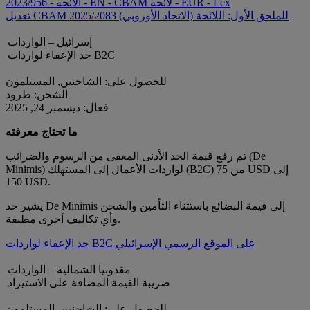
الائحة - 2023/956 - EN - CBAM لائحة - EUR - Lex
تعديل CBAM للملحق الأول: اللائحة (الاتحاد الأوروبي) 2025/2083
إسرائيل – الواردات
حد الإعفاء لواردات B2C
للحصول على: الشاحنين, المستلمون
الشحن: طرود
فعال: ديسمبر 24, 2025
ما تحتاج معرفته
تم رفع قيمة الحد الأدنى المعفى من الرسوم والضرائب (De
Minimis) لواردات الأعمال إلى المستهلك (B2C) من 75 USD إلى
150 USD.
يشير حد De Minimis إلى قيمة البضائع باستثناء التأمين والشحن
وأي تكاليف أخرى مطبقة.
حد الإعفاء لواردات B2C على الموقع الرسمي الإسرائيلي
مقدونيا الشمالية – الواردات
ضريبة القيمة المضافة على الاستيراد
للحصول على: الشاحنين, المستلمون