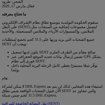
الشحن: طرود
فعال مارس 17, 2026
ما تحتاج معرفته
ستقوم الحكومة البولندية بتوسيع نطاق نظام الإشراف الإلكتروني
على النقل (SENT) ليشمل مجموعات إضافية من المنتجات مثل
الملابس، وإكسسوارات الأزياء، والملابس المستعملة، والأحذية.
جميع الشحنات التي يزيد وزنها على 31.5 كجم تخضع لمتطلبات
SENT ويجب أن:
يكون لديها تسجيل SENT صالح مقدَّم من الطرف الملزم
تضمن إرسال بيانات تحديد الموقع الجغرافي عبر GPS بشكل
فوري إلى نظام SENT
توفّر تتبعًا مستمرًا يغطي كامل الرحلة البرية المحلية داخل
بولندا
هام:
لا يمكن لشركة DHL Express استيفاء هذه المعايير، لذلك لن يتم بعد
الآن قبول الشحنات الواقعة ضمن نطاق SENT والتي تتجاوز حد
31.5 كجم ضمن شبكة DHL Express.
نقل البضائع الخاضعة للمراقبة (SENT)