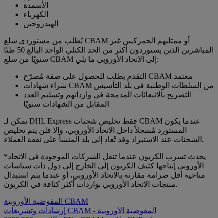
الأسمدة
الكهرباء
الهيدروجين
يُطلب من مستوردي سلع CBAM أو ممثليهم الجمركيين غير
المباشرين الذين يستوردون أكثر من الحد الكتلي الواحد البالغ 50 طنًا
سنويًا من سلع CBAM إلى الاتحاد الأوروبي ما يلي:
التقدم بطلب للحصول على صفة مُصرّح CBAM معتمد
شراء شهادات CBAM من السلطات الوطنية في بلد التأسيس
التصريح بالانبعاثات المدمجة في وارداتهم وتسليم العدد
المقابل من الشهادات سنويًا
يمكن لـ DHL Express فقط تخليص شحنات CBAM عندما يكون
المستورد مُسجلاً داخل الاتحاد الأوروبي، وإلا فلن يتم تخليص
الشحنات عند الاستيراد وقد تُعاد إلى بلد المنشأ على نفقة العملاء.
*يحدث تسرب الكربون عندما تنقل الشركات الموجودة في الاتحاد
الأوروبي إنتاجها كثيف الكربون إلى الخارج إلى دول ذات سياسات
مناخية أقل صرامة مقارنة بالاتحاد الأوروبي، أو عندما يتم استبدال
منتجات الاتحاد الأوروبي بواردات أكثر كثافة في الكربون.
المفوضية الأوروبية CBAM
إرشادات وتشريعات CBAM - المفوضية الأوروبية