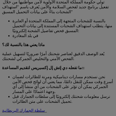
تولي حكومة المملكة المتحدة الأولوية لأمن مواطنيها من خلال
تفعيل برنامج جديد لفحص السلامة والأمن يُعرف باسم "استهداف
الشحنات بناءً على بيانات التحميل المسبق"
بالنسبة للشحنات المتجهة إلى المملكة المتحدة أو العابرة
منها، يتطلب استهداف الشحنات المستندة إلى بيانات التحميل
المسبق فحص تفاصيل الشحنة إلكترونيًا:
في بلد المغادرة
ماذا يعني هذا بالنسبة لك؟
يُعد الوصف الدقيق لعناصر شحنتك أمرًا ضروريًا لتسهيل عملية
الفحص الأمني ​​والتخليص الجمركي لشحنتك.
ما تفعله دي إتش إل إكسبريس لتقديم المساعدة::
نحن نستخدم مسارات ديناميكية ومرنة للطائرات لضمان
أسرع وقت ممكن للنقل دائمًا، مما يعني أن لوائح فحص الأمن
الجمركي يمكن أن تؤثر على الشحنات من أي منشأ إلى أي
وجهة اعتمادًا على المسار.
نرسل معلومات شحنتك إلكترونيًا إلى سلطات الجمارك قبل
تحميل الشحنات على متن الطائرات.
سلطة الجمارك البريطانية