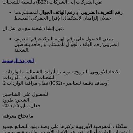
بالنسبة للشحنات (B2B) من الشركات إلى الشركات:
رقم التعريف الضريبي
أو
رقم الهاتف الجوال
للمستلم هما
حقلان إلزاميان لاستكمال الإقرار الجمركي المبسط.
قبل إنشاء شحنة مع دي إتش ال:
ينبغي الحصول على رقم الهوية التركية/رقم التعريف
الضريبي/رقم الهاتف الجوال للمستلم، وإرفاقه بتفاصيل
الشحنة.
الجريدة الرسمية
الاتحاد الأوروبي, النرويج, سويسرا, أيرلندا الشمالية – الواردات,
الشحنات العابرة – الواردات
نظام مراقبة الواردات 2 (ICS2) - أوصاف دقيقة للعناصر
للحصول على: الشاحنين
الشحن: طرود
فعال: مايو 26, 2025
ما تحتاج معرفته
ستُكثّف المفوضية الأوروبية تركيزها على وصف بنود البضائع لجميع
الشحنات الواردة أو التي تمر عبر الاتحاد الأوروبي والنرويج وسويسرا