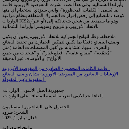
وأيرلندا الشمالية، وفي هذا الصدد نشرت المفوضية الأوروبية قائمة
بما يُسمى "الكلمات المحظورة"، والتي سيؤدي استخدام أي منها
كوصف للبضائع إلى رفض إقرارات الجمارك المتعلقة بنظام مراقبة
الواردات ICS2، وهو ما سيمنعنا من شحن شحناتكم إلى (أو عبر)
الاتحاد الأوروبي والنرويج وسويسرا وأيرلندا الشمالية.
ملاحظة: وفقًا للوائح الجمركية للاتحاد الأوروبي، يتعين أن يكون
وصف البضائع دقيقًا بما يكفي لتمكين الجمارك من تحديد البضائع
والتعرف عليها، علمًا بأنه لن تُقبل المصطلحات العامة (مثل
"مُجمّعة"، "بضائع عامة"، "قطع غيار"، أو "شحنات من جميع
الأنواع") أو الأوصاف غير الدقيقة.
قائمة الكلمات المحظورة الصادرة من المفوضية الأوروبية
الإرشادات الصادرة من المفوضية الأوروبية بشأن وصف البضائع
المقبولة وغير المقبولة
جمهورية الجبل الأسود – الواردات
إلغاء الحد الأدنى لضريبة القيمة المضافة على الواردات.
للحصول على: الشاحنين, المستلمون
الشحن: طرود
فعال: يناير 1, 2025
ما تحتاج معرفته