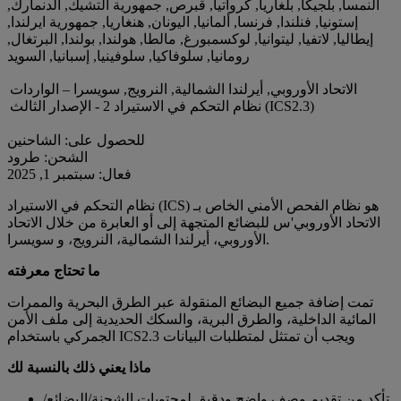
النمسا, بلجيكا, بلغاريا, كرواتيا, قبرص, جمهورية التشيك, الدنمارك,
إستونيا, فنلندا, فرنسا, ألمانيا, اليونان, هنغاريا, جمهورية ايرلندا,
إيطاليا, لاتفيا, ليتوانيا, لوكسمبورغ, مالطا, هولندا, بولندا, البرتغال,
رومانيا, سلوفاكيا, سلوفينيا, إسبانيا, السويد
الاتحاد الأوروبي, أيرلندا الشمالية, النرويج, سويسرا – الواردات
نظام التحكم في الاستيراد 2 - الإصدار الثالث (ICS2.3)
للحصول على: الشاحنين
الشحن: طرود
فعال: سبتمبر 1, 2025
نظام التحكم في الاستيراد (ICS) هو نظام الفحص الأمني الخاص بـ
الاتحاد الأوروبي'س للبضائع المتجهة إلى أو العابرة من خلال الاتحاد
الأوروبي، أيرلندا الشمالية، النرويج، و سويسرا.
ما تحتاج معرفته
تمت إضافة جميع البضائع المنقولة عبر الطرق البحرية والممرات
المائية الداخلية، والطرق البرية، والسكك الحديدية إلى ملف الأمن
الجمركي باستخدام ICS2.3 ويجب أن تمتثل لمتطلبات البيانات
ماذا يعني ذلك بالنسبة لك
تأكد من تقديم وصف واضح ودقيق لمحتويات الشحنة/البضائع/