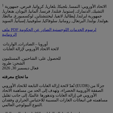
1
الاتحاد الأوروبي: النمسا, بلجيكا, بلغاريا, كرواتيا, قبرص, جمهورية
التشيك, الدنمارك, إستونيا, فنلندا, فرنسا, ألمانيا, اليونان, هنغاريا,
جمهورية ايرلندا, إيطاليا, لاتفيا, ليختنشتاين, لوكسمبورغ, مالطا,
هولندا, بولندا, البرتغال, رومانيا, سلوفاكيا, سلوفينيا, إسبانيا, السويد.
ملف PDF لرسوم الخدمات اللوجستية الصادر عن الحكومة
الرومانية
أوروبا – الصادرات, الواردات
لائحة الاتحاد الأوروبي لإزالة الغابات
للحصول على: الشاحنين, المستلمون
الشحن: طرود
فعال ديسمبر 30, 2026
ما تحتاج معرفته
تُعدّ لائحة إزالة الغابات التابعة للاتحاد الأوروبي (EUDR) جزءًا من
الصفقة الأوروبية الخضراء، وتهدف إلى الحد من مساهمة الاتحاد
الأوروبي في إزالة الغابات وتدهورها عالميًا، إلى جانب تقليل
مساهمته في انبعاثات الغازات المسببة للاحتباس الحراري وفقدان
التنوع البيولوجي العالمي.