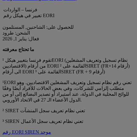
فرنسا – الواردات
تغيير في هيكل رقم EORI
للحصول على: الشاحنين, المستلمون
الشحن: طرود
فعال: يناير 1, 2026
ما تحتاج معرفته
تقوم فرنسا بتغيير هيكل ¹EORI (نظام تسجيل وتعريف المشغلين
الاقتصاديين) من أرقام EORI القائمة على ²SIRET (FR+14 أرقام)
الى أرقام EORI القائمة على ³SIRET (FR + 9 أرقام)
¹EORI تعني رقم نظام تسجيل وتعريف المشغلين الاقتصاديين. وهو
متطلب إلزامي للشركات، وفي بعض الحالات للأفراد أيضًا وفقًا
للوائح المحلية في الدولة، عند استيراد أو تصدير البضائع إلى أو من
الدول الأعضاء الـ 27 في الاتحاد الأوروبي.
² SIRET تعني نظام تعريف سجل المنشآت
³ SIREN تعني نظام تعريف سجل الأعمال
رقم EORI SIREN موحد