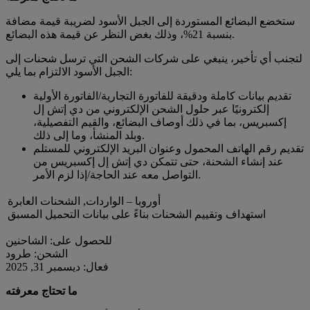
ستخضع البضائع المستوردة إلى الجبل الأسود لضريبة قيمة مضافة
بنسبة 21%، وذلك بغض النظر عن قيمة هذه البضائع.
لتجنب أي تأخير، ينبغي على شركات الشحن التي ترسل شحنات إلى
الجبل الأسود الالتزام بما يلي:
تقديم بيانات كاملة ودقيقة للفاتورة التجارية/الفاتورة الأولية
إلكترونيًا عبر حلول الشحن الإلكتروني من دي إتش إل
إكسبريس، بما في ذلك أوصاف البضائع، والقيم التفصيلية،
وبلد المنشأ، وما إلى ذلك.
تقديم رقم الهاتف المحمول وعنوان البريد الإلكتروني للمستلم
عند إنشاء الشحنة، حتى تتمكن دي إتش إل إكسبريس من
التواصل معه عند الحاجة/إذا لزم الأمر.
أوروبا – الواردات, الشحنات العابرة
استهداف وتقييم الشحنات بناءً على بيانات التحميل المسبق
للحصول على: الشاحنين
الشحن: طرود
فعال: ديسمبر 31, 2025
ما تحتاج معرفته