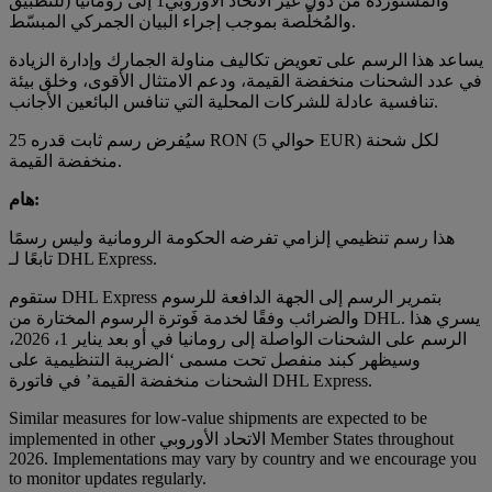
للتطبيق) والمستوردة من دول غير الاتحاد الأوروبي1 إلى رومانيا
والمُخلَّصة بموجب إجراء البيان الجمركي المبسّط.
يساعد هذا الرسم على تعويض تكاليف مناولة الجمارك وإدارة الزيادة
في عدد الشحنات منخفضة القيمة، ودعم الامتثال الأقوى، وخلق بيئة
تنافسية عادلة للشركات المحلية التي تنافس البائعين الأجانب.
سيُفرض رسم ثابت قدره 25 RON (حوالي 5 EUR) لكل شحنة
منخفضة القيمة.
هام:
هذا رسم تنظيمي إلزامي تفرضه الحكومة الرومانية وليس رسمًا
تابعًا لـ DHL Express.
ستقوم DHL Express بتمرير الرسم إلى الجهة الدافعة للرسوم
والضرائب وفقًا لخدمة فَوترة الرسوم المختارة من DHL. يسري هذا
الرسم على الشحنات الواصلة إلى رومانيا في أو بعد يناير 1، 2026،
وسيظهر كبند منفصل تحت مسمى ‘الضريبة التنظيمية على
الشحنات منخفضة القيمة’ في فاتورة DHL Express.
Similar measures for low-value shipments are expected to be
implemented in other الاتحاد الأوروبي Member States throughout
2026. Implementations may vary by country and we encourage you
to monitor updates regularly.