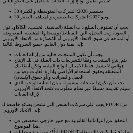
سيتم تطبيق لوائح إزالة الغابات بالكامل على النحو التالي:
30 ديسمبر 2026: الشركات المتوسطة والكبيرة
30 يونيو 2027: الشركات الصغيرة والمتناهية الصغر
يجب أن تستوفي السلع ذات الصلة (الماشية، الخشب، الكاكاو، فول
الصويا، زيت النخيل، البن، المطاط) ومنتجاتها المشتقة، المعروضة
أو المتاحة في سوق الاتحاد الأوروبي أو المُصدّرة من الاتحاد الأوروبي
إلى بقية دول العالم، جميع الشروط التالية:
يجب أن تكون المنتجات خالية من إزالة الغابات.
يتم إنتاج المنتجات وفقًا للتشريعات ذات الصلة في بلد الإنتاج
(والتي لا تشمل فقط الامتثال للوائح البيئية، ولكن أيضًا تلك
المتعلقة بحقوق استخدام الأراضي وإدارة الغابات وقوانين
العمل والضرائب و/أو حقوق الإنسان).
يجب أن تكون المنتجات مشمولة ببيان العناية الواجبة الذي
سيتم تقديمه مسبقًا عبر نظام معلومات لائحة الاتحاد الأوروبي
لإزالة الغابات.
يجب على شركات الشحن التي تشحن بضائع خاضعة لـ EUDR من/
إلى الاتحاد الأوروبي:
التحقق من التزاماتها القانونية مع خبير خارجي متخصص في
هذا الموضوع.
التأكد من اتباع متطلبات EUDR (حيثما يكون ذلك مطلوبًا)، بما