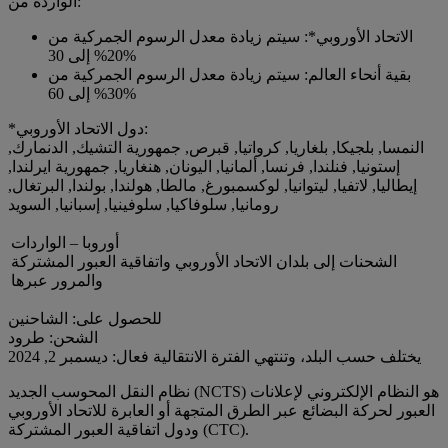
الواردة من:
الاتحاد الأوروبي*: سيتم زيادة معدل الرسوم الجمركية من
20% إلى 30%
بقية أنحاء العالم: سيتم زيادة معدل الرسوم الجمركية من
30% إلى 60%
*دول الاتحاد الأوروبي:
النمسا, بلجيكا, بلغاريا, كرواتيا, قبرص, جمهورية التشيك, الدنمارك,
إستونيا, فنلندا, فرنسا, ألمانيا, اليونان, هنغاريا, جمهورية ايرلندا,
إيطاليا, لاتفيا, ليتوانيا, لوكسمبورغ, مالطا, هولندا, بولندا, البرتغال,
رومانيا, سلوفاكيا, سلوفينيا, إسبانيا, السويد
أوروبا – الواردات
الشحنات إلى بلدان الاتحاد الأوروبي واتفاقية العبور المشتركة
والمرور عبرها
للحصول على: الشاحنين
الشحن: طرود
يختلف حسب البلد، وتنتهي الفترة الانتقالية فعال: ديسمبر 2, 2024
نظام النقل المحوسب الجديد (NCTS) هو النظام الإلكتروني لإعلانات
العبور لحركة البضائع عبر الطرق المتجهة أو العابرة للاتحاد الأوروبي
ودول اتفاقية العبور المشتركة (CTC).