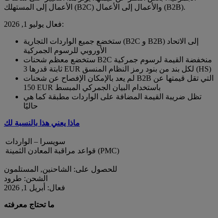
الأعمال إلى المستهلك (B2C) والأعمال إلى الأعمال (B2B).
فعال يوليو 1, 2026:
ستخضع جميع الواردات التجارية (B2C و B2B) إلى الاتحاد
الأوروبي للرسوم الجمركية
ستخضع معظم شحنات B2C منخفضة القيمة لرسوم جمركية
ثابتة قدرها 3 EUR لكل بند من بنود رمز النظام المنسق (HS)
لم يعد بالإمكان الإفصاح عن شحنات B2B التي تقل قيمتها عن
150 EUR باستخدام البيان الجمركي المبسط
تظل ضريبة القيمة المضافة على الواردات مطبقة كما هي
حاليًا
ماذا يعني هذا بالنسبة لك
سويسرا – الواردات
قواعد مراقبة المعادن الثمينة (PMC)
للحصول على: الشاحنين, المستلمون
الشحن: طرود
فعال: أبريل 1, 2026
ما تحتاج معرفته