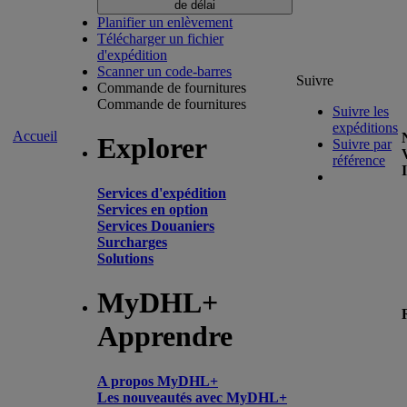
de délai
Planifier un enlèvement
Télécharger un fichier
d'expédition
Scanner un code-barres
Suivre
Commande de fournitures
Commande de fournitures
Suivre les
expéditions
Accueil
Explorer
Suivre par
référence
Services d'expédition
Services en option
Services Douaniers
Surcharges
Solutions
MyDHL+
Apprendre
A propos MyDHL+
Les nouveautés avec MyDHL+