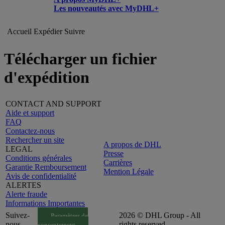
Les nouveautés avec MyDHL+
Accueil
Expédier
Suivre
Télécharger un fichier
d'expédition
CONTACT AND SUPPORT
Aide et support
FAQ
Contactez-nous
Rechercher un site
A propos de DHL
LEGAL
Presse
Conditions générales
Carrières
Garantie Remboursement
Mention Légale
Avis de confidentialité
ALERTES
Alerte fraude
Informations Importantes
Suivez-
2026 © DHL Group - All
Paramètres de
nous
rights reserved
consentement