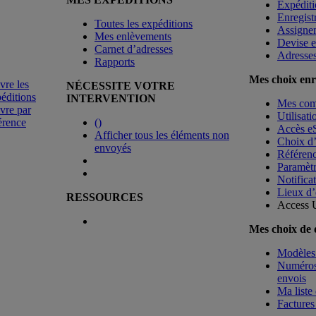
Expéditi
Enregist
Toutes les expéditions
Assigne
Mes enlèvements
Devise e
Carnet d’adresses
Adresse
Rapports
Mes choix enr
vre les
NÉCESSITE VOTRE
éditions
INTERVENTION
Mes co
vre par
Utilisat
érence
(
)
Accès e
Afficher tous les éléments non
Choix d
envoyés
Référenc
Paramètr
Notificat
Lieux d’
RESSOURCES
Access 
Mes choix de
Modèles 
Numéros 
envois
Ma liste 
Factures