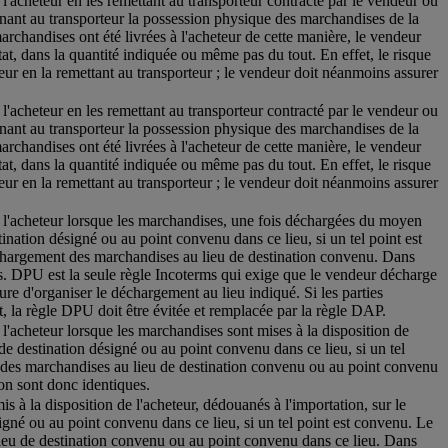
à l'acheteur en les remettant au transporteur contracté par le vendeur ou
nnant au transporteur la possession physique des marchandises de la
archandises ont été livrées à l'acheteur de cette manière, le vendeur
tat, dans la quantité indiquée ou même pas du tout. En effet, le risque
teur en la remettant au transporteur ; le vendeur doit néanmoins assurer
à l'acheteur en les remettant au transporteur contracté par le vendeur ou
nnant au transporteur la possession physique des marchandises de la
archandises ont été livrées à l'acheteur de cette manière, le vendeur
tat, dans la quantité indiquée ou même pas du tout. En effet, le risque
teur en la remettant au transporteur ; le vendeur doit néanmoins assurer
- à l'acheteur lorsque les marchandises, une fois déchargées du moyen
stination désigné ou au point convenu dans ce lieu, si un tel point est
échargement des marchandises au lieu de destination convenu. Dans
mes. DPU est la seule règle Incoterms qui exige que le vendeur décharge
ure d'organiser le déchargement au lieu indiqué. Si les parties
, la règle DPU doit être évitée et remplacée par la règle DAP.
à l'acheteur lorsque les marchandises sont mises à la disposition de
 de destination désigné ou au point convenu dans ce lieu, si un tel
t des marchandises au lieu de destination convenu ou au point convenu
tion sont donc identiques.
is à la disposition de l'acheteur, dédouanés à l'importation, sur le
signé ou au point convenu dans ce lieu, si un tel point est convenu. Le
lieu de destination convenu ou au point convenu dans ce lieu. Dans