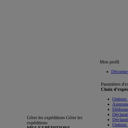
Mon profil
Déconne
Paramètres d'e
Choix d’expéd
Options 
Assuranc
Dédoua
Déclarat
Gérer les expéditions
Gérer les
Déclarat
expéditions
Options 
MES EXPÉDITIONS