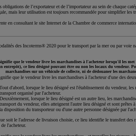
obligations de l’exportateur et de l’importateur au sein de chaque caté
gale, mais leur utilisation est toujours recommandée pour simplifier les 
ente en consultant le site Internet de la Chambre de commerce internat
dalités des Incoterms® 2020 pour le transport par la mer ou par voie 
signifie que le vendeur livre les marchandises à l'acheteur lorsqu'il les me
n entrepôt), ce lieu désigné pouvant être ou non les locaux du vendeur. Pou
marchandises sur un véhicule de collecte, ni de dédouaner les marchand
ignifie que le vendeur livre les marchandises à l'acheteur d'une des deu
Tout d'abord, lorsque le lieu désigné est l'établissement du vendeur, les
transport organisé par l'acheteur.
Deuxièmement, lorsque le lieu désigné est un autre lieu, les marchandise
transport du vendeur, elles atteignent l'autre lieu désigné et sont prête
la disposition du transporteur ou d'une autre personne désignée par l'ach
e soit le l'adresse de livraison choisie, ce lieu identifie le transfert des
 de l'acheteur.