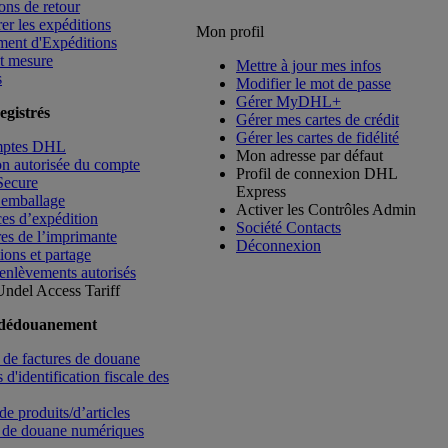
ons de retour
rer les expéditions
Mon profil
ment d'Expéditions
t mesure
Mettre à jour mes infos
s
Modifier le mot de passe
Gérer MyDHL+
egistrés
Gérer mes cartes de crédit
Gérer les cartes de fidélité
mptes DHL
Mon adresse par défaut
ion autorisée du compte
Profil de connexion DHL
Secure
Express
’emballage
Activer les Contrôles Admin
es d’expédition
Société Contacts
es de l’imprimante
Déconnexion
ions et partage
enlèvements autorisés
Undel
Access Tariff
 dédouanement
de factures de douane
d'identification fiscale des
de produits/d’articles
 de douane numériques