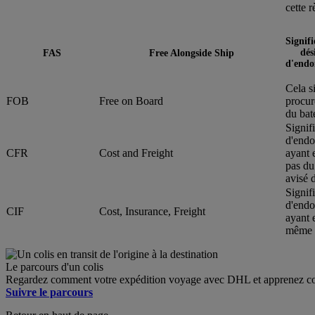
cette r
Signif
dés
FAS
Free Alongside Ship
d'endo
Cela s
FOB
Free on Board
procur
du bat
Signif
d'endo
CFR
Cost and Freight
ayant 
pas du
avisé 
Signif
d'endo
CIF
Cost, Insurance, Freight
ayant 
même p
Le parcours d'un colis
Regardez comment votre expédition voyage avec DHL et apprenez co
Suivre le parcours