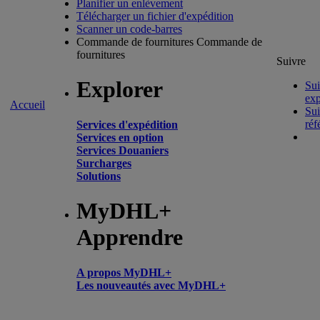
Planifier un enlèvement
Télécharger un fichier d'expédition
Scanner un code-barres
Commande de fournitures
Commande de
fournitures
Suivre
Explorer
Sui
exp
Accueil
Sui
réf
Services d'expédition
Services en option
Services Douaniers
Surcharges
Solutions
MyDHL+
Apprendre
A propos MyDHL+
Les nouveautés avec MyDHL+