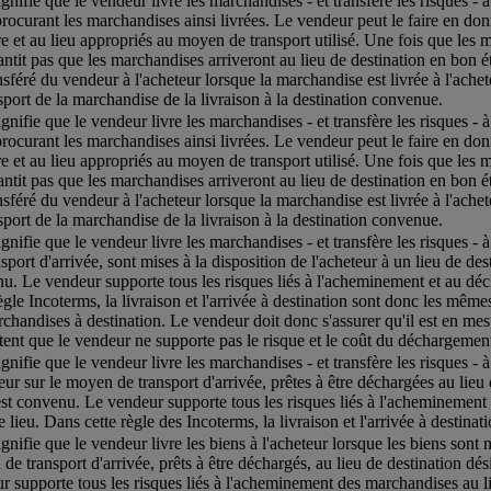
ignifie que le vendeur livre les marchandises - et transfère les risques - 
procurant les marchandises ainsi livrées. Le vendeur peut le faire en do
e et au lieu appropriés au moyen de transport utilisé. Une fois que les m
antit pas que les marchandises arriveront au lieu de destination en bon é
ansféré du vendeur à l'acheteur lorsque la marchandise est livrée à l'ache
nsport de la marchandise de la livraison à la destination convenue.
ignifie que le vendeur livre les marchandises - et transfère les risques - 
procurant les marchandises ainsi livrées. Le vendeur peut le faire en do
e et au lieu appropriés au moyen de transport utilisé. Une fois que les m
antit pas que les marchandises arriveront au lieu de destination en bon é
ansféré du vendeur à l'acheteur lorsque la marchandise est livrée à l'ache
nsport de la marchandise de la livraison à la destination convenue.
ignifie que le vendeur livre les marchandises - et transfère les risques 
sport d'arrivée, sont mises à la disposition de l'acheteur à un lieu de de
u. Le vendeur supporte tous les risques liés à l'acheminement et au d
règle Incoterms, la livraison et l'arrivée à destination sont donc les mê
rchandises à destination. Le vendeur doit donc s'assurer qu'il est en mes
tent que le vendeur ne supporte pas le risque et le coût du déchargement
ignifie que le vendeur livre les marchandises - et transfère les risques - 
teur sur le moyen de transport d'arrivée, prêtes à être déchargées au lieu
est convenu. Le vendeur supporte tous les risques liés à l'acheminemen
 lieu. Dans cette règle des Incoterms, la livraison et l'arrivée à destina
gnifie que le vendeur livre les biens à l'acheteur lorsque les biens sont m
de transport d'arrivée, prêts à être déchargés, au lieu de destination dé
r supporte tous les risques liés à l'acheminement des marchandises au 