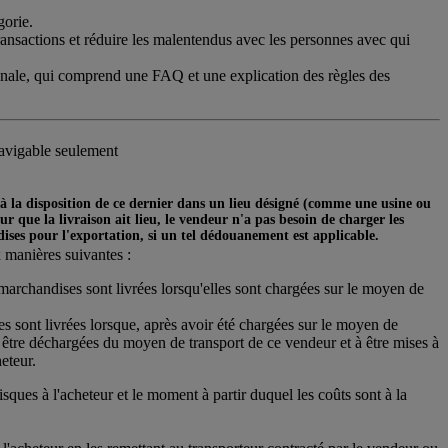
gorie.
transactions et réduire les malentendus avec les personnes avec qui
ionale, qui comprend une FAQ et une explication des règles des
navigable seulement
t à la disposition de ce dernier dans un lieu désigné (comme une usine ou
r que la livraison ait lieu, le vendeur n'a pas besoin de charger les
ises pour l'exportation, si un tel dédouanement est applicable.
x manières suivantes :
 marchandises sont livrées lorsqu'elles sont chargées sur le moyen de
s sont livrées lorsque, après avoir été chargées sur le moyen de
s à être déchargées du moyen de transport de ce vendeur et à être mises à
eteur.
 risques à l'acheteur et le moment à partir duquel les coûts sont à la