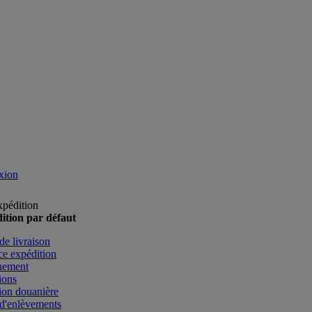
xion
xpédition
ition par défaut
de livraison
e expédition
nement
ions
ion douanière
d'enlèvements