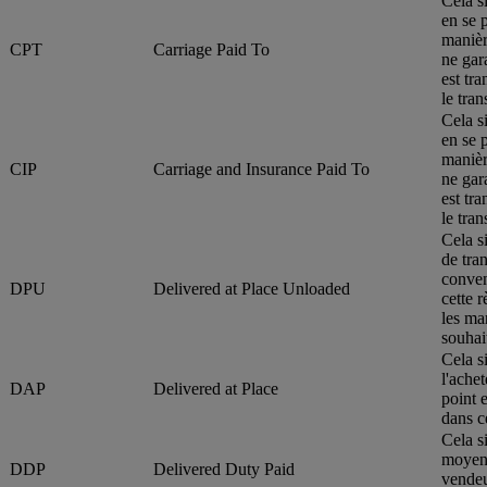
Cela s
en se 
manièr
CPT
Carriage Paid To
ne gar
est tr
le tra
Cela s
en se 
manièr
CIP
Carriage and Insurance Paid To
ne gar
est tr
le tra
Cela s
de tran
conven
DPU
Delivered at Place Unloaded
cette 
les ma
souhai
Cela s
l'ache
DAP
Delivered at Place
point 
dans ce
Cela si
moyen 
DDP
Delivered Duty Paid
vendeu