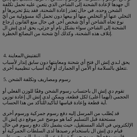
ال جهدها لإعادة الشحنة إلى الشاحن الذي يتعين عليه تحمل تكلفة
الشحن وحده. في حال تعذر إعادة الشحنة، فقد يتمّ تحريرها أو
التخلي عنها أو التخلص منها أو بيعها دون تحمل أيّة مسؤولية من أيّ
نوع تجاه الشاحن أو أيّ شخص آخر. في حال منع القانون إرجاع
الشحنة إلى الشاحن سواء بشكل تام أو جزئي، يحق لدي إتش ال
إتلاف هذه الشحنة، وكذلك أيّ شحنة من البضائع الخطرة.
4. التفتيش\المعاينة
يحق لـدي إتش ال فتح أي شحنة ومعاينتها دون سابق إنذار لأسباب
تتعلق بالسلامة أو الأمن أو الجمارك أو لأيّة أسباب تنظيمية أخرى.
5. رسوم ومصاريف وتكلفة الشحن
تقوم دي إتش ال باحتساب رسوم الشحن وفقًا للوزن الفعلي أو
الحجمي (أيهما أعلى) لكل قطعة، ويمكن لدي إتش ال إعادة توزين
أية قطعة وإعادة قياسها لتأكيد\للتأكد من هذا الحساب.
قد يُطلب من المرسل إليه دفع رسوم جمركية ورسوم أخرى
مستحقة قبل التسليم كما هو موضح عبر موقع دي إتش ال
الإلكتروني في البلد المستقبِل، حيث يشمل ذلك دفع رسوم في حال
قيام دي إتش ال باستخدام رصيدها لدى السلطات الجمركية أو
قامت بدفع أيّ رسوم جمركية نيابة عن المرسل إليه. يجب على