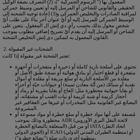
المعمول بها (" الرسوم الجمركية ")، (2) التصرف بصفة الوكيل
الحقيقي والقانوني للشاحن أو المرسل إليه أو تعيين وسيط جمركي
لمراقبة الصادرات والتخليص الجمركي و(3) إعادة توجيه الشحنة إلى
الوسيط الجمركي للمرسل إليه أو أيّ عنوان آخر بناءً على طلب أيّ
شخص مخول بذلك بحسب رأي دي إتش ال المعقول. يتعين على
الشاحن أو المرسل إليه أن يقدم أيّ تصريح إضافي مطلوب بموجب
القانون المعمول به لتمكين دي إتش التخليص الشحنة.
2. الشحنات غير المقبولة
تعتبر الشحنة غير مقبولة إذا كانت:
تحتوي على أسلحة نارية كاملة أو ذخيرة أو متفجرات أو أجهزة
متفجرة أو قطع اختبار أو بنادق هوائية أو نسخة طبق الأصل أو
مقلدة من الأسلحة النارية أو سلع مزيفة أو مقلدة أو أموال
نقدية أو سبائك (من أيّة معادن ثمينة) أو حيوانات حيّة أو أجزاء
أو بقايا حيوانية محظورة مثل: العاج أو بقايا بشرية أو رماد أو
أحجار كريمة أو شبه كريمة أو نبات القنب أو مشتقاته، أو
البضائع غير القانونية مثل: المخدرات أو غيرها من العقاقير غير
المشروعة.
مُصنفة على أنها مواد خطرة أو سلع خطرة أو مواد ممنوعة أو
محظورة وذلك بموجب ADR (لائحة النقل البري الأوروبي
المتعلقة بالبضائع الخطرة) أو من قبل IATA (اتحاد النقل
الجوي الدولي) أو ICAO (منظمة الطيران المدني الدولي) أو
منظمة أخرى ذات صلة ("بضائع خطرة")،