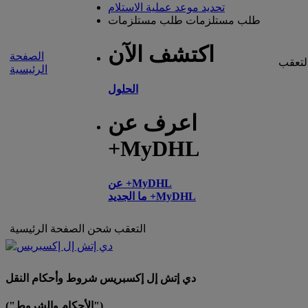
تحديد موعد عملية الاستلام
طلب مستلزمات
طلب مستلزمات
اكتشف الآن
الصفحة
لتعقب
الرئيسية
الحلول
اعرف عن
+MyDHL
عن +MyDHL
ما الجديد +MyDHL
التعقب
شحن
الصفحة الرئيسية
دي إتش إل إكسبريس شروط وأحكام النقل
("الأحكام والشروط")