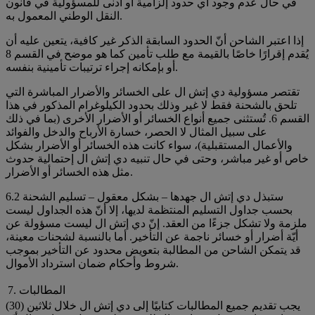
في حال عدم وجود أي حدود إلزامية أو أدنى للمسؤولية في قانون
النقل الوطني المعمول به.
إذا اعتبر الشاحن أنّ الحدود السابقة الذكر غير كافية، يتعين عليه أن
يُقدم إقرارًا خاصًا بالقيمة مع طلب تأمين كما هو موضح في القسم 8
أو بإمكانه إجراء ترتيبات تأمينية بنفسه.
تقتصر مسؤولية دي إتش ال على الخسائر والأضرار المباشرة التي
تلحق بالشحنة فقط لا غير وذلك بحدود الكيلوغرام المذكور في هذا
القسم 6. تُستثنى جميع أنواع الخسائر أو الأضرار الأخرى (بما في ذلك
على سبيل المثال لا الحصر، خسارة الأرباح والدخل والفوائد
والأعمال المستقبلية)، سواء كانت هذه الخسائر أو الأضرار بشكل
خاص أو غير مباشر، وحتى في حال تنبيه دي إتش ال إحتمالية حدوث
مثل هذه الخسائر أو الأضرار.
6.2 ستبذل دي إتش ال جهدها – بشكل معقول – تسليم الشحنة
بحسب جداول التسليم المنتظمة لديها، إلا أنّ هذه الجداول ليست
ملزمة ولا تشكل جزءًا من العقد. إنّ دي إتش ال ليست مسؤولة عن
أيّة أضرار أو خسائر ناجمة عن التأخير. أما بالنسبة لشحنات معينة،
قد يتمكن الشاحن من المطالبة بتعويض محدود عن التأخير بموجب
شروط وأحكام ضمان استرداد الأموال.
7. المطالبات
يجب تقديم جميع المطالبات كتابيًا إلى دي إتش ال خلال ثلاثين (30)