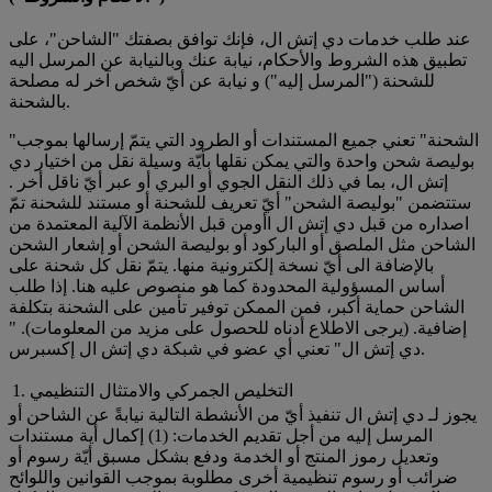
عند طلب خدمات دي إتش ال، فإنك توافق بصفتك "الشاحن"، على
تطبيق هذه الشروط والأحكام، نيابة عنك وبالنيابة عن المرسل اليه
للشحنة ("المرسل إليه") و نيابة عن أيّ شخص آخر له مصلحة
بالشحنة.
"الشحنة" تعني جميع المستندات أو الطرود التي يتمّ إرسالها بموجب
بوليصة شحن واحدة والتي يمكن نقلها بأيّة وسيلة نقل من اختيار دي
إتش ال، بما في ذلك النقل الجوي أو البري أو عبر أيّ ناقل أخر .
ستتضمن "بوليصة الشحن" أيّ تعريف للشحنة أو مستند للشحنة تمّ
اصداره من قبل دي إتش ال اأومن قبل الأنظمة الآلية المعتمدة من
الشاحن مثل الملصق أو الباركود أو بوليصة الشحن أو إشعار الشحن
بالإضافة الى أيّ نسخة إلكترونية منها. يتمّ نقل كل شحنة على
أساس المسؤولية المحدودة كما هو منصوص عليه هنا. إذا طلب
الشاحن حماية أكبر، فمن الممكن توفير تأمين على الشحنة بتكلفة
إضافية. (يرجى الاطلاع أدناه للحصول على مزيد من المعلومات). "
دي إتش ال" تعني أي عضو في شبكة دي إتش ال إكسبرس.
1. التخليص الجمركي والامتثال التنظيمي
يجوز لـ دي إتش ال تنفيذ أيّ من الأنشطة التالية نيابةً عن الشاحن أو
المرسل إليه من أجل تقديم الخدمات: (1) إكمال أية مستندات
وتعديل رموز المنتج أو الخدمة ودفع بشكل مسبق أيّة رسوم أو
ضرائب أو رسوم تنظيمية أخرى مطلوبة بموجب القوانين واللوائح