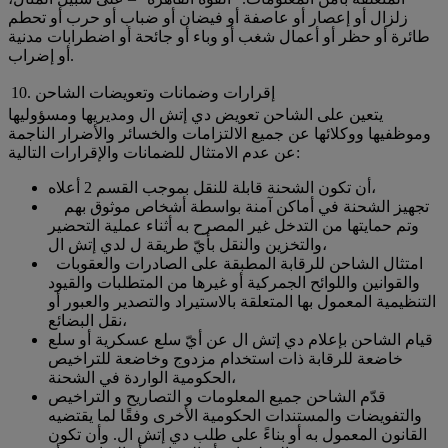
زلزال أو إعصار أو عاصفة أو فيضان أو ضباب أو حرب أو تحطم
طائرة أو حظر أو أعمال شغب أو وباء أو جائحة أو اضطرابات مدنية
أو إضراب.
10. إقرارات وضمانات وتعويضات الشاحن
يتعين على الشاحن تعويض دي إتش ال ومديريها ومسؤوليها
وموظفيها ووكلائها عن جميع الالتزامات والخسائر والأضرار الناجمة
عن عدم الامتثال للضمانات والإقرارات التالية:
أن تكون الشحنة قابلة للنقل بموجب القسم 2 أعلاه،
تجهيز الشحنة في أماكن آمنة بواسطة أشخاص موثوق بهم
وتم حمايتها من التدخل غير المصرح به أثناء عملية التحضير
والتخزين والنقل بأيّ طريقة ل لدي إتش ال،
امتثال الشاحن للرقابة المطبقة على الصادرات والعقوبات
والقوانين واللوائح الجمركية أو غيرها من المتطلبات والقيود
التنظيمية المعمول بها المتعلقة بالاستيراد والتصدير والعبور أو
نقل البضائع،
قيام الشاحن بإعلام دي إتش ال عن أيّ سلع عسكرية أو سلع
خاضعة للرقابة ذات استخدام مزدوج وخاضعة للتراخيص
الحكومية الواردة في الشحنة،
قدّم الشاحن جميع المعلومات و التصاريح و التراخيص
والتفويضات والمستندات الحكومية الأخرى وفقًا لما يقتضيه
القانون المعمول به أو بناءً على طلب دي إتش ال. وأن تكون