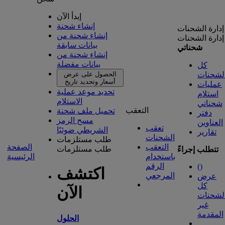
إبدأ الآن
إنشاء شحنة
إدارة الشحنات
إنشاء شحنة من
إدارة الشحنات
بيانات سابقة
شحناتي
إنشاء شحنة من
بيانات مفضلة
كل
لشحنات
الحصول على عرض
أسعار وتحديد تاريخ
عمليات
تحديد موعد عملية
استلام
الاستلام
شحناتي
التعقب
تحميل ملف شحنة
دفتر
مسح الرمز
العناوين
تعقب
الشريطي ضوئيًا
تقارير
الشحنات
طلب مستلزمات
التعقب
الصفحة
طلب مستلزمات
تتطلب إجراءً
باستخدام
الرئيسية
الرقم
(
)
اكتشف
المرجعي
عرض
كل
الآن
لشحنات
غير
المقدمة
الحلول