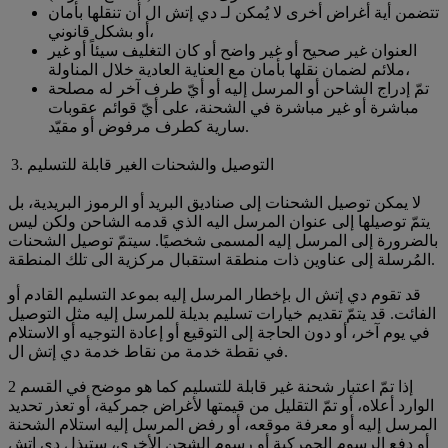
تتضمن أية أغراض أخرى لا يُمكن لـ دي إتش ال أن تنقلها بأمان
أو بشكل قانوني،
العنوان غير صحيح أو غير واضح أو كان التغليف سيئاً أو غير
ملائم لضمان نقلها بأمان مع العناية العادية خلال المناولة،
تمّ إدراج الشاحن أو المرسل إليه أو أيّ طرف آخر له مصلحة
مباشرة أو غير مباشرة في الشحنة، على أيّ قوائم عقوبات
سارية كطرف مرفوض أو مقيّد.
3. التوصيل والشحنات الغير قابلة للتسليم
لا يمكن توصيل الشحنات إلى صناديق البريد أو الرموز البريدية، بل
يتمّ توصيلها إلى عنوان المرسل اليه الذي قدمه الشاحن ولكن ليس
بالضرورة إلى المرسل إليه المسمى شخصيًا. سيتمّ توصيل الشحنات
المُرسلة إلى عناوين ذات منطقة استقبال مركزية الى تلك المنطقة.
قد تقوم دي إتش ال بإخطار المرسل إليه بموعد التسليم القادم أو
الفائت. قد يتمّ تقديم خيارات تسليم بديلة للمرسل إليه مثل التوصيل
في يوم آخر، أو دون الحاجة إلى التوقيع أو إعادة التوجيه أو الاستلام
في نقطة خدمة من نقاط خدمة دي إتش ال.
إذا تمّ اعتبار شحنة غير قابلة للتسليم كما هو موضح في القسم 2
الوارد أعلاه، أو تمّ التقليل من قيمتها لأغراض جمركية، أو تعذر تحديد
المرسل إليه أو معرفة موقعه، أو رفض المرسل إليه استلام الشحنة
أو دفع الرسوم الجمركية أو رسوم الشحن الأخرى، ستبذل دي إتش