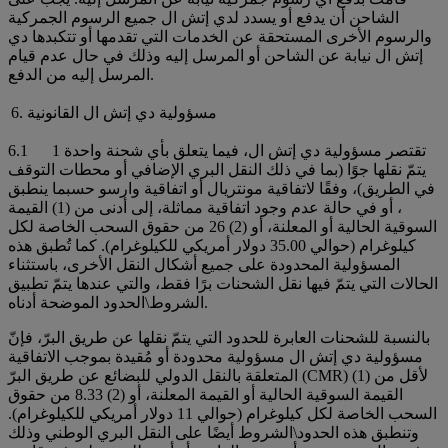
الشاحن أن يدفع أو يسدد لدي إتش ال جميع الرسوم الجمركية
والرسوم الأخرى المستحقة عن الخدمات التي تقدمها أو تتكبدها دي
إتش ال نيابة عن الشاحن أو المرسل إليه وذلك في حال عدم قيام
المرسل إليه من الدفع.
6. مسؤولية دي إتش ال القانونية
6.1 1 تقتصر مسؤولية دي إتش ال، فيما يتعلق بأي شحنة واحدة
يتمّ نقلها جوًا (بما في ذلك النقل البري الإضافي أو محطات التوقف
في الطريق)، وفقًا لاتفاقية مونتريال أو اتفاقية وارسو حسبما ينطبق
، أو في حالة عدم وجود اتفاقية مماثلة، إلى أدنى من (1) القيمة
السوقية الحالية أو المعلنة، أو (2) 26 من حقوق السحب الخاصة لكل
كيلوغرام (حوالي 35.00 دولار أمريكي للكيلوغرام). كما تُطبق هذه
المسؤولية المحدودة على جميع أشكال النقل الأخرى، باستثناء
الحالات التي يتمّ فيها نقل الشحنات برًا فقط، والتي عندها يتمّ تطبيق
الشروط\الحدود الموضحة أدناه.
بالنسبة للشحنات العابرة للحدود التي يتمّ نقلها عن طريق البرّ، فإنّ
مسؤولية دي إتش ال مسؤولية محدودة أو مُقيدة بموجب الاتفاقية
المتعلقة بالنقل الدولي للبضائع عن طريق البرّ (CMR) لأقل من (1)
القيمة السوقية الحالية أو القيمة المعلنة، أو (2) 8.33 من حقوق
السحب الخاصة لكل كيلوغرام (حوالي 11 دولار أمريكي للكيلوغرام).
وتنطبق هذه الحدود\الشروط أيضًا على النقل البري الوطني وذلك