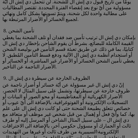
يومًا من تاريخ قبول دي إتش ال للشحنة. لن تتحمل دي إتش ال أيّة
مسؤولية من أيّ نوع بعد إنقضاء الفترة المحددة. تقتصر المطالبات
على مطالبة واحدة لكل شحنة، ويتمّ تسويتها بشكل كامل ونهائي
لجميع الخسائر أو الأضرار المرتبطة بها.
8. تأمين الشحن
بإمكان دي إتش ال ترتيب تأمين ضد فقدان أو تلف الشحنة بما يغطي
القيمة الكاملة للبضائع، بشرط أن يقوم الشاحن بإخطار دي إتش ال
كتابيًا، بما في ذلك عن طريق تعبئة قسم التأمين في بوليصة الشحن
أو استخدام أنظمة دي إتش ال الآلية ودفع قسط التأمين المُطبق. لا
يغطي تأمين الشحن الخسائر أو الأضرار غير المباشرة، أو الخسائر أو
الأضرار الناجمة عن التأخير.
9. الظروف الخارجة عن سيطرة دي إتش ال
إنّ دي إتش ال غير مسؤولة عن أيّة خسائر أو أضرار ناجمة عن
ظروف خارجة عن سيطرتها، وتشمل على سبيل المثال لا الحصر،
الأضرار الكهربائية أو المغناطيسية أو محو الصور أو البيانات أو
التسجيلات الإلكترونية أو الفوتوغرافية، بالإضافة الى أيّ عيوب أو
خصائص تتعلق بطبيعة الشحنة حتى لو كانت دي إتش ال على علم
بها، كما وأيّ فعل أو إهمال من قبل شخص غير موظف أو متعاقد مع
دي إتش ال – على سبيل المثال الشاحن أو المرسل إليه أو طرف
ثالث أو الجمارك أو مسؤول حكومي آخر، بالإضافة الى الاختراقات
الإلكترونية\السيبيرية من طرف ثالث أو غيرها من التهديدات
المتعلقة بأمن المعلومات. "القوة القاهرة" – على سبيل المثال،