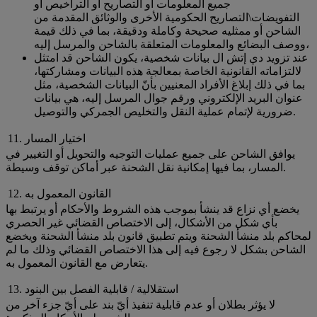
جميع المعلومات أو التصاريح أو التراخيص أو
التفويضات\التصاريح الحكومية الأخرى والوثائق المقدمة من
الشاحن أو ممثليه صحيحة وكاملة ودقيقة، بما في ذلك قيمة
ووصف البضائع والمعلومات المتعلقة بالشاحن والمرسل إليه،
عند تزويد دي إتش ال بيانات شخصية، يكون الشاحن قد امتثل
لالتزاماته القانونية الخاصة بمعالجة هذه البيانات ومشاركتها،
بما في ذلك إبلاغ الأفراد المعنيين بأنّ البيانات الشخصية، مثل
عنوان البريد الإلكتروني ورقم جوال المرسل إليه، هي بيانات
ضرورية لإتمام عملية النقل والتخليص الجمركي والتوصيل.
11. اختيار المسار
يوافق الشاحن على جميع عمليات التوجيه والتحويل أو التغيير في
المسار، بما فيها إمكانية نقل الشحنة عبر أماكن توقف وسيطة.
12. القانون المعمول به
يخضع أي نزاع قد ينشأ بموجب هذه الشروط والأحكام أو يرتبط بها
بأي شكل من الأشكال، إلى الاختصاص القضائي غير الحصري
لمحاكم بلد منشأ الشحنة ويتم تطبيق قانون بلد منشأ الشحنة ويخضع
الشاحن بشكل لا رجوع فيه إلى هذا الاختصاص القضائي وذلك ما لم
يتعارض مع القانون المعمول به.
13. استقلالية / قابلية الفصل بين البنود
لا يؤثر بطلان أو عدم قابلية تنفيذ أيّ بند على أيّ جزء آخر من