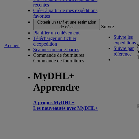
récentes
Créer à partir de mes expéditions
favorites
Obtenir un tarif et une estimation
Suivre
de délai
Planifier un enlèvement
Suivre les
Télécharger un fichier
expéditions
d'expédition
Accueil
Suivre par
Scanner un code-barres
référence
Commande de fournitures
Commande de fournitures
MyDHL+
Apprendre
A propos MyDHL+
Les nouveautés avec MyDHL+