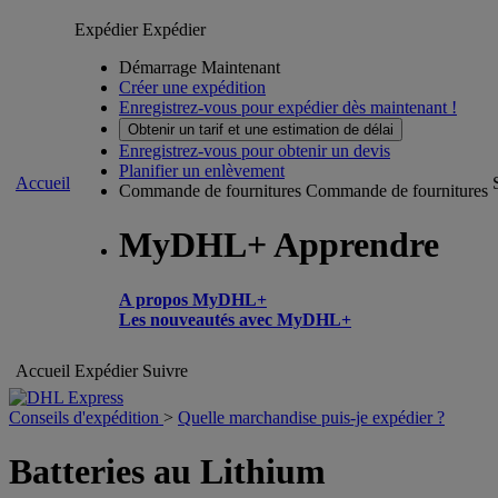
Expédier
Expédier
Démarrage Maintenant
Créer une expédition
Enregistrez-vous pour expédier dès maintenant !
Obtenir un tarif et une estimation de délai
Enregistrez-vous pour obtenir un devis
Planifier un enlèvement
Accueil
Commande de fournitures
Commande de fournitures
MyDHL+ Apprendre
A propos MyDHL+
Les nouveautés avec MyDHL+
Accueil
Expédier
Suivre
Conseils d'expédition
>
Quelle marchandise puis-je expédier ?
Batteries au Lithium