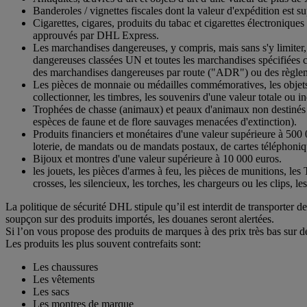
Banderoles / vignettes fiscales dont la valeur d'expédition est 
Cigarettes, cigares, produits du tabac et cigarettes électronique
approuvés par DHL Express.
Les marchandises dangereuses, y compris, mais sans s'y limiter, 
dangereuses classées UN et toutes les marchandises spécifiées co
des marchandises dangereuses par route ("ADR") ou des règle
Les pièces de monnaie ou médailles commémoratives, les objets de
collectionner, les timbres, les souvenirs d'une valeur totale ou 
Trophées de chasse (animaux) et peaux d'animaux non destinés 
espèces de faune et de flore sauvages menacées d'extinction).
Produits financiers et monétaires d'une valeur supérieure à 500 
loterie, de mandats ou de mandats postaux, de cartes téléphonique
Bijoux et montres d'une valeur supérieure à 10 000 euros.
les jouets, les pièces d'armes à feu, les pièces de munitions, les 
crosses, les silencieux, les torches, les chargeurs ou les clips, le
La politique de sécurité DHL stipule qu’il est interdit de transporter
soupçon sur des produits importés, les douanes seront alertées.
Si l’on vous propose des produits de marques à des prix très bas sur d
Les produits les plus souvent contrefaits sont:
Les chaussures
Les vêtements
Les sacs
Les montres de marque