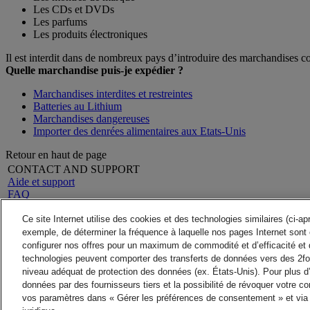
Les CDs et DVDs
Les parfums
Les produits électroniques
Il est interdit dans de nombreux pays d’introduire des marchandises con
Quelle marchandise puis-je expédier ?
Marchandises interdites et restreintes
Batteries au Lithium
Marchandises dangereuses
Importer des denrées alimentaires aux Etats-Unis
Retour en haut de page
CONTACT AND SUPPORT
Aide et support
FAQ
Contactez-nous
Rechercher un site
A propos de DHL
Ce site Internet utilise des cookies et des technologies similaires (ci-a
LEGAL
Presse
exemple, de déterminer la fréquence à laquelle nos pages Internet sont 
Conditions générales
Carrières
configurer nos offres pour un maximum de commodité et d’efficacité et 
Garantie Remboursement
Mention Légale
technologies peuvent comporter des transferts de données vers des 2fo
Avis de confidentialité
niveau adéquat de protection des données (ex. États-Unis). Pour plus d
ALERTES
données par des fournisseurs tiers et la possibilité de révoquer votre 
Alerte fraude
vos paramètres dans « Gérer les préférences de consentement » et via 