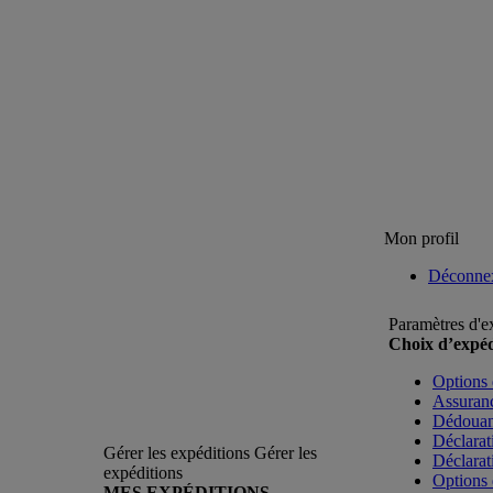
Mon profil
Déconne
Paramètres d'e
Choix d’expéd
Options 
Assuranc
Dédoua
Déclarat
Gérer les expéditions
Gérer les
Déclarat
expéditions
Options 
MES EXPÉDITIONS