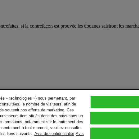
trefaites, si la contrefaçon est prouvée les douanes saisiront les marcha
près « technologies ») nous permettant, par
consultées, le nombre de visiteurs, afin de
de soutenir nos efforts de marketing. Ces
urnisseurs tiers situés dans des pays sans un
’informations, notamment sur le traitement des
consentement à tout moment, veuillez consulter
les liens suivants
Avis de confidentialité
Avis