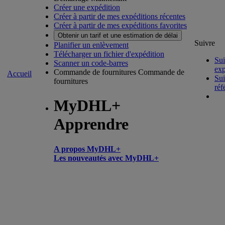
Créer une expédition
Créer à partir de mes expéditions récentes
Créer à partir de mes expéditions favorites
Obtenir un tarif et une estimation de délai
Suivre
Planifier un enlèvement
Télécharger un fichier d'expédition
Sui
Scanner un code-barres
exp
Commande de fournitures
Commande de
Accueil
Sui
fournitures
réf
MyDHL+
Apprendre
A propos MyDHL+
Les nouveautés avec MyDHL+