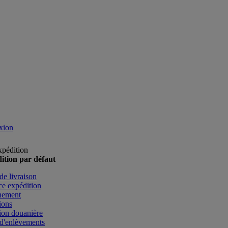
xion
xpédition
ition par défaut
de livraison
e expédition
nement
ions
ion douanière
d'enlèvements