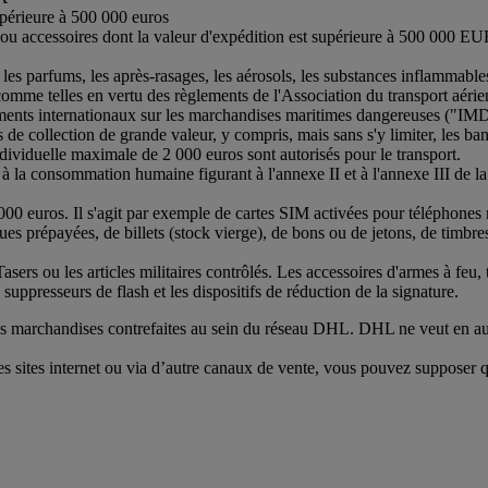
supérieure à 500 000 euros
s ou accessoires dont la valeur d'expédition est supérieure à 500 000 EUR
les parfums, les après-rasages, les aérosols, les substances inflammable
mme telles en vertu des règlements de l'Association du transport aérien 
ments internationaux sur les marchandises maritimes dangereuses ("I
 collection de grande valeur, y compris, mais sans s'y limiter, les bande
individuelle maximale de 2 000 euros sont autorisés pour le transport.
à la consommation humaine figurant à l'annexe II et à l'annexe III de 
000 euros. Il s'agit par exemple de cartes SIM activées pour téléphones 
s prépayées, de billets (stock vierge), de bons ou de jetons, de timbres 
Tasers ou les articles militaires contrôlés. Les accessoires d'armes à feu, 
s suppresseurs de flash et les dispositifs de réduction de la signature.
 des marchandises contrefaites au sein du réseau DHL. DHL ne veut en au
es sites internet ou via d’autre canaux de vente, vous pouvez supposer qu