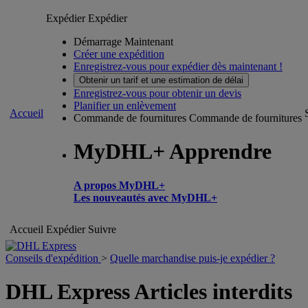
Expédier
Expédier
Démarrage Maintenant
Créer une expédition
Enregistrez-vous pour expédier dès maintenant !
Obtenir un tarif et une estimation de délai
Enregistrez-vous pour obtenir un devis
Planifier un enlèvement
Accueil
Commande de fournitures
Commande de fournitures
MyDHL+ Apprendre
A propos MyDHL+
Les nouveautés avec MyDHL+
Accueil
Expédier
Suivre
Conseils d'expédition
>
Quelle marchandise puis-je expédier ?
DHL Express Articles interdits