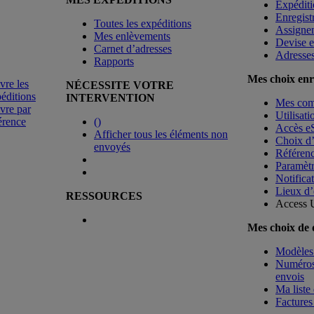
Expéditi
Enregist
Toutes les expéditions
Assigne
Mes enlèvements
Devise e
Carnet d’adresses
Adresse
Rapports
Mes choix enr
vre les
NÉCESSITE VOTRE
éditions
INTERVENTION
Mes co
vre par
Utilisat
érence
(
)
Accès e
Afficher tous les éléments non
Choix d
envoyés
Référenc
Paramètr
Notificat
Lieux d’
RESSOURCES
Access 
Mes choix de
Modèles 
Numéros 
envois
Ma liste 
Factures