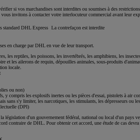
ifier si vos marchandises sont interdites ou soumises à des restrictions
vous invitons à contacter votre interlocuteur commercial avant leur expéd
es standard DHL Express
La contrefaçon est interdite
s en charge par DHL en vue de leur transport.
 les reptiles, les poissons, les invertébrés, les amphibiens, les insecte
oire et les ailerons de requin, dépouilles animales, sous-produits d'an
ion locale.
t
olies ou non)
s, y compris les explosifs inertes ou les pièces d'essai, pistolets à air 
mais sans s'y limiter, les narcotiques, les stimulants, les dépresseurs ou 
llectuelle (DPI)
u la législation d'un gouvernement fédéral, national ou local d'un pays ve
ccord contraire de DHL. Pour obtenir cet accord, une étude de cas devra 
 X