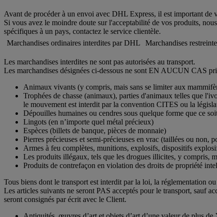
Avant de procéder à un envoi avec DHL Express, il est important de vér
Si vous avez le moindre doute sur l'acceptabilité de vos produits, nous 
spécifiques à un pays, contactez le service clientèle.
Marchandises ordinaires interdites par DHL
Marchandises restreint
Les marchandises interdites ne sont pas autorisées au transport.
Les marchandises désignées ci-dessous ne sont EN AUCUN CAS prise
Animaux vivants (y compris, mais sans se limiter aux mammifères,
Trophées de chasse (animaux), parties d'animaux telles que l'iv
le mouvement est interdit par la convention CITES ou la législat
Dépouilles humaines ou cendres sous quelque forme que ce soi
Lingots (en n’importe quel métal précieux)
Espèces (billets de banque, pièces de monnaie)
Pierres précieuses et semi-précieuses en vrac (taillées ou non, p
Armes à feu complètes, munitions, explosifs, dispositifs explosif
Les produits illégaux, tels que les drogues illicites, y compris, 
Produits de contrefaçon en violation des droits de propriété inte
Tous biens dont le transport est interdit par la loi, la réglementation o
Les articles suivants ne seront PAS acceptés pour le transport, sauf a
seront consignés par écrit avec le Client.
Antiquités, œuvres d’art et objets d’art d’une valeur de plus de