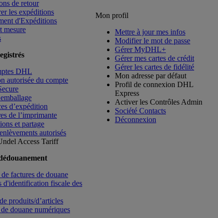
ons de retour
rer les expéditions
Mon profil
ment d'Expéditions
t mesure
Mettre à jour mes infos
s
Modifier le mot de passe
Gérer MyDHL+
egistrés
Gérer mes cartes de crédit
Gérer les cartes de fidélité
mptes DHL
Mon adresse par défaut
ion autorisée du compte
Profil de connexion DHL
Secure
Express
’emballage
Activer les Contrôles Admin
es d’expédition
Société Contacts
es de l’imprimante
Déconnexion
ions et partage
enlèvements autorisés
Undel
Access Tariff
 dédouanement
de factures de douane
d'identification fiscale des
de produits/d’articles
 de douane numériques