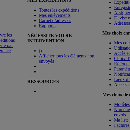
MES EXPÉDITIONS
Expéditi
Enregist
Toutes les expéditions
Assigne
Mes enlèvements
Devise e
Carnet d’adresses
Adresse
Rapports
Mes choix enr
vre les
NÉCESSITE VOTRE
éditions
INTERVENTION
Mes co
vre par
Utilisat
érence
(
)
Accès e
Afficher tous les éléments non
Choix d
envoyés
Référenc
Paramètr
Notificat
Lieux d’
RESSOURCES
Access 
Mes choix de
Modèles 
Numéros 
envois
Ma liste 
Factures