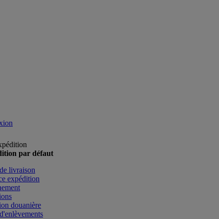
xion
xpédition
ition par défaut
de livraison
e expédition
nement
ions
ion douanière
d'enlèvements