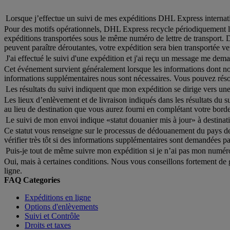
Lorsque j’effectue un suivi de mes expéditions DHL Express internatio
Pour des motifs opérationnels, DHL Express recycle périodiquement les
expéditions transportées sous le même numéro de lettre de transport. 
peuvent paraître déroutantes, votre expédition sera bien transportée ver
J'ai effectué le suivi d'une expédition et j'ai reçu un message me d
Cet événement survient généralement lorsque les informations dont nous
informations supplémentaires nous sont nécessaires. Vous pouvez réso
Les résultats du suivi indiquent que mon expédition se dirige vers une
Les lieux d’enlèvement et de livraison indiqués dans les résultats du s
au lieu de destination que vous aurez fourni en complétant votre borde
Le suivi de mon envoi indique «statut douanier mis à jour» à destinatio
Ce statut vous renseigne sur le processus de dédouanement du pays de d
vérifier très tôt si des informations supplémentaires sont demandées 
Puis-je tout de même suivre mon expédition si je n’ai pas mon numé
Oui, mais à certaines conditions. Nous vous conseillons fortement de 
ligne.
FAQ Categories
Expéditions en ligne
Options d'enlèvements
Suivi et Contrôle
Droits et taxes