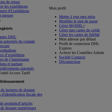
ons de retour
rer les expéditions
Mon profil
ment d'Expéditions
t mesure
Mettre à jour mes infos
s
Modifier le mot de passe
Gérer MyDHL+
egistrés
Gérer mes cartes de crédit
Gérer les cartes de fidélité
mptes DHL
Mon adresse par défaut
ion autorisée du compte
Profil de connexion DHL
Secure
Express
’emballage
Activer les Contrôles Admin
es d’expédition
Société Contacts
es de l’imprimante
Déconnexion
ions et partage
enlèvements autorisés
Undel
Access Tariff
 dédouanement
de factures de douane
d'identification fiscale des
de produits/d’articles
 de douane numériques