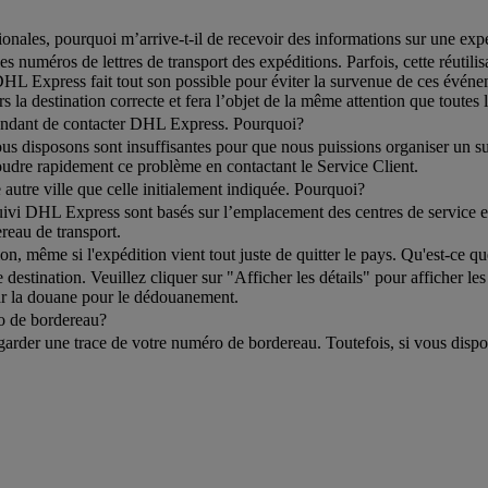
nales, pourquoi m’arrive-t-il de recevoir des informations sur une expéd
 numéros de lettres de transport des expéditions. Parfois, cette réutili
DHL Express fait tout son possible pour éviter la survenue de ces événe
s la destination correcte et fera l’objet de la même attention que toutes 
emandant de contacter DHL Express. Pourquoi?
 disposons sont insuffisantes pour que nous puissions organiser un suivi
udre rapidement ce problème en contactant le Service Client.
 autre ville que celle initialement indiquée. Pourquoi?
uivi DHL Express sont basés sur l’emplacement des centres de service eff
reau de transport.
n, même si l'expédition vient tout juste de quitter le pays. Qu'est-ce qu
estination. Veuillez cliquer sur "Afficher les détails" pour afficher le
par la douane pour le dédouanement.
ro de bordereau?
garder une trace de votre numéro de bordereau. Toutefois, si vous dispo