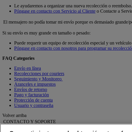
Le ayudaremos a organizar una nueva recolección o reembolso
Póngase en contacto con Servicio al Cliente
o Contacte a Servic
El mensajero no podía tomar mi envío porque es demasiado grande/pe
Si su envío es muy grande en tamaño o pesado:
Puede requerir un equipo de recolección especial y un vehículo 
Póngase en contacto con nosotros para programar su recolecci
FAQ Categories
Envío en línea
Recolecciones por couriers
Seguimiento y Monitoreo
Aranceles e impuestos
Envíos de retorno
Pago y facturación
Protección de cuenta
Usuario y contraseña
Volver arriba
CONTACTO Y SOPORTE
Ayuda y Soporte