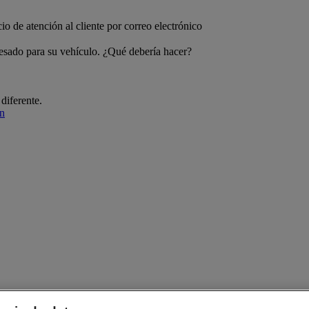
.
io de atención al cliente por correo electrónico
sado para su vehículo. ¿Qué debería hacer?
diferente.
ón