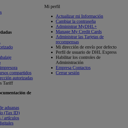
Mi perfil
s
Actualizar mi Información
Cambiar la contraseña
Administrar MyDHL+
Manage My Credit Cards
rdadas
Administrar las Tarjetas de
L
recompensas
orizado
Mi dirección de envío por defecto
Perfil de usuario de DHL Express
balaje
Habilitar los controles de
o
Administración
 impresora
Empresa Contactos
ursos compartidos
Cerrar sesión
ección autorizadas
 Tariff
ocumentación de
 de aduanas
vío (Tax ID)
 / artículos
igitales