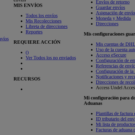
Envíos de retorno
MIS ENVÍOS
Guardar envíos
Asignación de envío
Todos los envíos
Moneda y Medida
Mis Recolecciones
Direcciones
Libreta de direcciones
Reportes
Mis configuraciones gua
nvíos
REQUIERE ACCIÓN
Mis cuentas de DH
Uso de la cuenta aut
(
)
Acceso eSecure
Ver Todos los no enviados
Configuración de em
Referencias de enví
Configuración de la
Notificaciones y rec
RECURSOS
Direcciones de recol
Access Undel
Access
Mi configuración para d
Aduanas
Plantillas de factura
ID tributario del en
Mi lista de productos
Facturas de aduana d