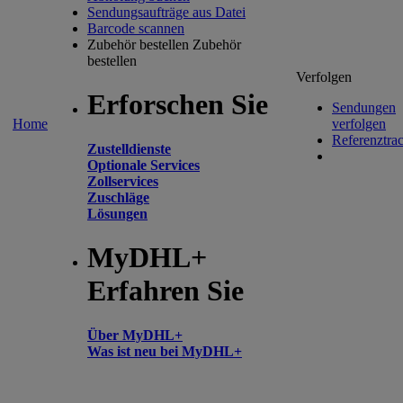
Sendungsaufträge aus Datei
Barcode scannen
Zubehör bestellen
Zubehör
bestellen
Verfolgen
Erforschen Sie
Sendungen
Home
verfolgen
Referenztra
Zustelldienste
Optionale Services
Zollservices
Zuschläge
Lösungen
MyDHL+
Erfahren Sie
Über MyDHL+
Was ist neu bei MyDHL+