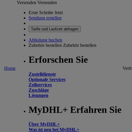
Versenden
Versenden
Erste Schritte Jetzt
Sendung erstellen
Tarife und Laufzeit abfragen
Abholung buchen
Zubehör bestellen
Zubehör bestellen
Erforschen Sie
Home
Verf
Zustelldienste
Optionale Services
Zollservices
Zuschläge
Lösungen
MyDHL+ Erfahren Sie
Über MyDHL+
Was ist neu bei MyDHL+