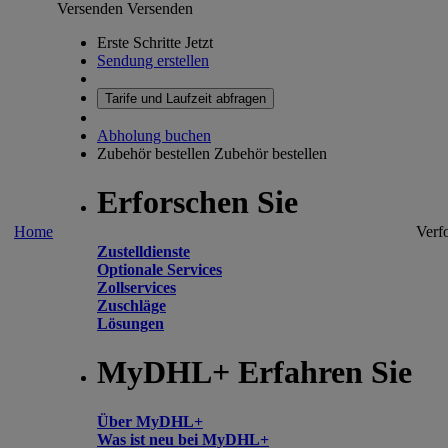
Versenden
Versenden
Erste Schritte Jetzt
Sendung erstellen
Tarife und Laufzeit abfragen
Abholung buchen
Zubehör bestellen
Zubehör bestellen
Erforschen Sie
Home
Verf
Zustelldienste
Optionale Services
Zollservices
Zuschläge
Lösungen
MyDHL+ Erfahren Sie
Über MyDHL+
Was ist neu bei MyDHL+