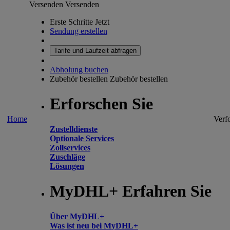
Versenden
Versenden
Erste Schritte Jetzt
Sendung erstellen
Tarife und Laufzeit abfragen
Abholung buchen
Zubehör bestellen
Zubehör bestellen
Erforschen Sie
Home
Verf
Zustelldienste
Optionale Services
Zollservices
Zuschläge
Lösungen
MyDHL+ Erfahren Sie
Über MyDHL+
Was ist neu bei MyDHL+