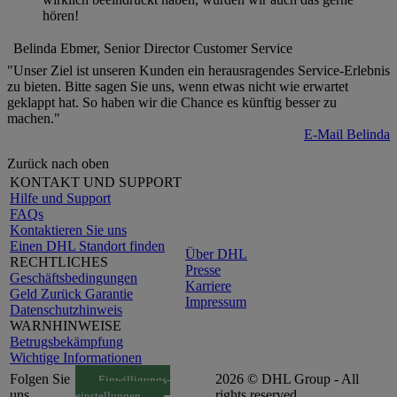
hören!
Belinda Ebmer, Senior Director Customer Service
"Unser Ziel ist unseren Kunden ein herausragendes Service-Erlebnis
zu bieten. Bitte sagen Sie uns, wenn etwas nicht wie erwartet
geklappt hat. So haben wir die Chance es künftig besser zu
machen."
E-Mail Belinda
Zurück nach oben
KONTAKT UND SUPPORT
Hilfe und Support
FAQs
Kontaktieren Sie uns
Einen DHL Standort finden
Über DHL
RECHTLICHES
Presse
Geschäftsbedingungen
Karriere
Geld Zurück Garantie
Impressum
Datenschutzhinweis
WARNHINWEISE
Betrugsbekämpfung
Wichtige Informationen
Folgen Sie
2026 © DHL Group - All
Einwilligungs-
uns
rights reserved
einstellungen