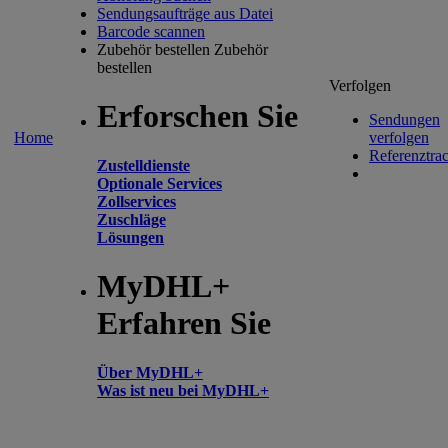
Sendungsaufträge aus Datei
Barcode scannen
Zubehör bestellen
Zubehör
bestellen
Verfolgen
Erforschen Sie
Sendungen
Home
verfolgen
Referenztra
Zustelldienste
Optionale Services
Zollservices
Zuschläge
Lösungen
MyDHL+
Erfahren Sie
Über MyDHL+
Was ist neu bei MyDHL+