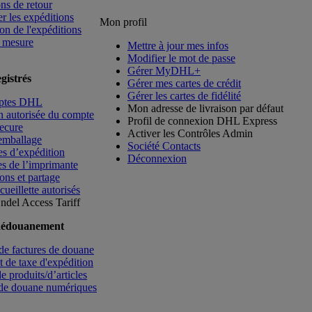
ns de retour
er les expéditions
Mon profil
on de l'expéditions
t mesure
Mettre à jour mes infos
Modifier le mot de passe
Gérer MyDHL+
gistrés
Gérer mes cartes de crédit
Gérer les cartes de fidélité
ptes DHL
Mon adresse de livraison par défaut
on autorisée du compte
Profil de connexion DHL Express
ecure
Activer les Contrôles Admin
emballage
Société Contacts
s d’expédition
Déconnexion
s de l’imprimante
ions et partage
cueillette autorisés
Undel
Access Tariff
dédouanement
de factures de douane
nt de taxe d'expédition
e produits/d’articles
 de douane numériques