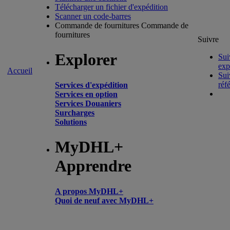
Télécharger un fichier d'expédition
Scanner un code-barres
Commande de fournitures
Commande de
fournitures
Suivre
Explorer
Sui
exp
Accueil
Sui
réf
Services d'expédition
Services en option
Services Douaniers
Surcharges
Solutions
MyDHL+
Apprendre
A propos MyDHL+
Quoi de neuf avec MyDHL+