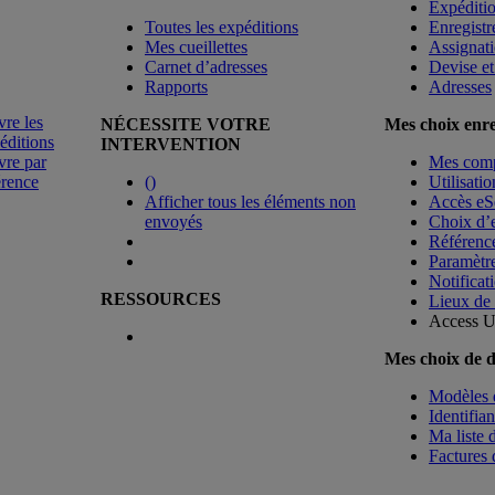
Expéditio
Toutes les expéditions
Enregistr
Mes cueillettes
Assignati
Carnet d’adresses
Devise e
Rapports
Adresses
vre les
NÉCESSITE VOTRE
Mes choix enre
éditions
INTERVENTION
vre par
Mes com
érence
(
)
Utilisati
Afficher tous les éléments non
Accès eS
envoyés
Choix d’
Référence
Paramètre
Notificat
RESSOURCES
Lieux de 
Access 
Mes choix de 
Modèles 
Identifia
Ma liste d
Factures