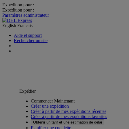
Expédition pour :
Expédition pour :
Paramètres administrateur
English
Français
Aide et support
Rechercher un site
Expédier
Commencer Maintenant
Créer une expédition
Créer à partir de mes expéditions récentes
Créer à partir de mes expéditions favorites
Obtenir un tarif et une estimation de délai
Planifier une cueillette