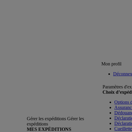
Mon profil
Déconnex
Paramètres d'ex
Choix d’expédi
Options d
Assuranc
Dédouan
Déclarati
Gérer les expéditions
Gérer les
Déclarat
expéditions
Cueillett
MES EXPÉDITIONS