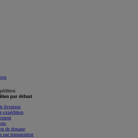
ion
pédition
tion par défaut
e livraison
e expédition
ement
ons
ion de douane
es par transporteur