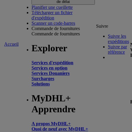
de délai
Planifier une cueillette
Télécharger un fichier
d'expédition
Scanner un code-barres
Suivre
Commande de fournitures
Commande de fournitures
Suivre les
expéditions
Accueil
Explorer
Suivre par
référence
Services d'expédition
Services en option
Services Douaniers
Surcharges
Solutions
MyDHL+
Apprendre
A propos MyDHL+
Quoi de neuf avec MyDHL+