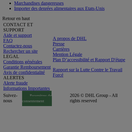
Marchandises dangereuses
Importer des denrées alimentaires aux Etats-Unis
Retour en haut
CONTACT ET
SUPPORT
Aide et support
A propos de DHL
FAQ
Presse
Contactez-nous
Carrières
Rechercher un site
Mention Légale
LEGAL
Plan D’accessibilité et Rapport D'étape
Conditions générales
Garantie Remboursement
Rapport sur la Lutte Contre le Travail
Avis de confidentialité
Forcé
ALERTES
Alerte fraude
Informations Importantes
Suivez-
2026 © DHL Group - All
Paramètres de
nous
rights reserved
consentement