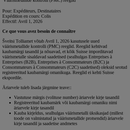
Väärismetallide kontrolli (PMC) reeglid
Pour: Expéditeurs, Destinataires
Expédition en cours: Colis
Effectif: Avril 1, 2026
Ce que vous avez besoin de connaître
Šveitsi Tolliamet võtab Avril 1, 2026 kasutusele uued
väärismetallide kontrolli (PMC) reeglid. Reeglid kehtivad
kaubamärgi tasandil ja nõuavad, et kõik Suisse imporditavad
väärismetalle sisaldavad saadetised (sealhulgas Entreprises à
Entreprises (B2B), Entreprises à Consommateurs (B2C) ja
Consommateurs à Consommateurs (C2C) saadetised) oleksid seotud
registreeritud kaubamärgi omanikuga. Reeglid ei kehti Suisse
ekspordile.
Äriarvele tuleb lisada järgmine teave::
Vastutuse märgis (volituse number) äriarvele kirje tasandil
Registreeritud kaubamärk või kaubamärgi omaniku nimi
äriarvele kirje tasandil
Kauba kirjeldus, sealhulgas väärismetalli üksikasjad (millest
toode on valmistatud ja väärismetallide protsendid) äriarvele
kirje tasandil ja saadetise andmetes