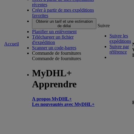
récentes
Créer à partir de mes expéditions
favorites
Obtenir un tarif et une estimation
Suivre
de délai
Planifier un enlèvement
Suivre les
Télécharger un fichier
expéditions
d'expédition
Accueil
Suivre par
Scanner un code-barres
référence
Commande de fournitures
Commande de fournitures
MyDHL+
Apprendre
A propos MyDHL+
Les nouveautés avec MyDHL+