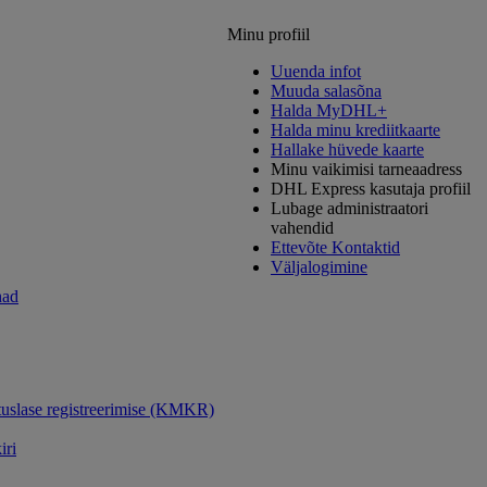
Minu profiil
Uuenda infot
Muuda salasõna
Halda MyDHL+
Halda minu krediitkaarte
Hallake hüvede kaarte
Minu vaikimisi tarneaadress
DHL Express kasutaja profiil
Lubage administraatori
vahendid
Ettevõte Kontaktid
Väljalogimine
had
uslase registreerimise (KMKR)
iri