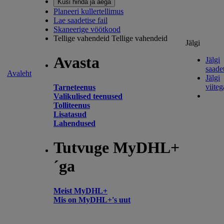
Küsi hinda ja aega
Planeeri kullertellimus
Lae saadetise fail
Skaneerige vöötkood
Tellige vahendeid
Tellige vahendeid
Jälgi
Avasta
Jälgi
saadet
Avaleht
Jälgi
viiteg
Tarneteenus
Valikulised teenused
Tolliteenus
Lisatasud
Lahendused
Tutvuge MyDHL+
´ga
Meist MyDHL+
Mis on MyDHL+'s uut