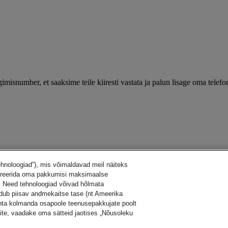
isnumber, et saaksime teile kiiresti vastata ja palun lisage oma telefoni
ehnoloogiad”), mis võimaldavad meil näiteks
figureerida oma pakkumisi maksimaalse
 Need tehnoloogiad võivad hõlmata
dub piisav andmekaitse tase (nt Ameerika
hta kolmanda osapoole teenusepakkujate poolt
ite, vaadake oma sätteid jaotises „Nõusoleku