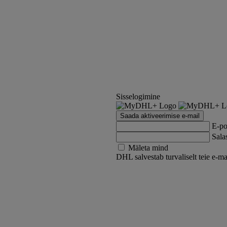
Sisselogimine
Saada aktiveerimise e-mail
E-po
Sala
Mäleta mind
DHL salvestab turvaliselt teie e-ma