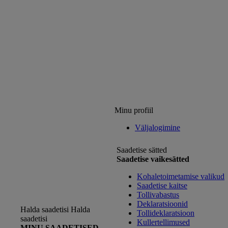
Minu profiil
Väljalogimine
Saadetise sätted
Saadetise vaikesätted
Kohaletoimetamise valikud
Saadetise kaitse
Tollivabastus
Deklaratsioonid
Halda saadetisi
Halda
Tollideklaratsioon
saadetisi
Kullertellimused
MINU SAADETISED