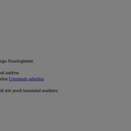
Sisselogimine
sti aadress
sõna
Unustasin salasõna
ili teie poolt kasutatud seadmes.