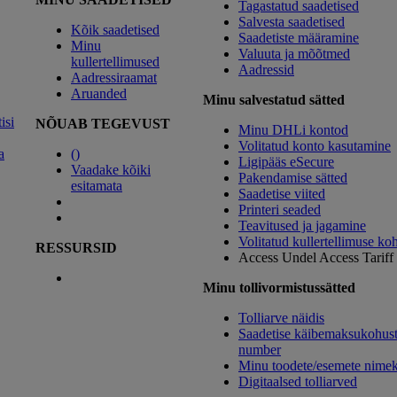
Tagastatud saadetised
Salvesta saadetised
Kõik saadetised
Saadetiste määramine
Minu
Valuuta ja mõõtmed
kullertellimused
Aadressid
Aadressiraamat
Aruanded
Minu salvestatud sätted
isi
NÕUAB TEGEVUST
Minu DHLi kontod
Volitatud konto kasutamine
a
(
)
Ligipääs eSecure
Vaadake kõiki
Pakendamise sätted
esitamata
Saadetise viited
Printeri seaded
Teavitused ja jagamine
Volitatud kullertellimuse ko
RESSURSID
Access Undel
Access Tariff
Minu tollivormistussätted
Tolliarve näidis
Saadetise käibemaksukohust
number
Minu toodete/esemete nimek
Digitaalsed tolliarved