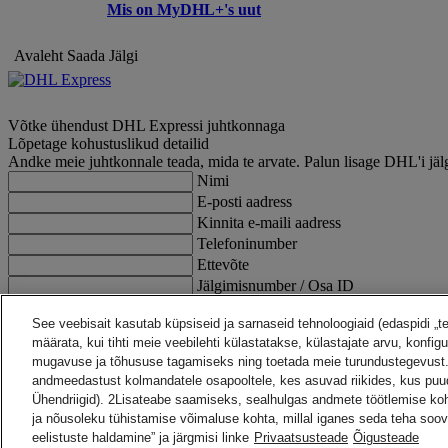
Mis on MyDHL+'s uut
Avaleht
Saada
Jälgi
Võtke ühendust DHL Expressi juhtkonnaga
Lõpetage kohustuslikud detailid
Andke meie juhtkonnale teada, mida te arvate. Palun lisage DHL'i jälgim
Nimi
E-posti aadress
Kinnita e-maili aadress
Telefoninumber
Ettevõte
Jälgimisnumber / Osa ID
See veebisait kasutab küpsiseid ja sarnaseid tehnoloogiaid (edaspidi „t
Kommentaarid
määrata, kui tihti meie veebilehti külastatakse, külastajate arvu, kon
Tühjenda
mugavuse ja tõhususe tagamiseks ning toetada meie turundustegevust.
Tagasi ülesse
andmeedastust kolmandatele osapooltele, kes asuvad riikides, kus puu
Ühendriigid). 2Lisateabe saamiseks, sealhulgas andmete töötlemise ko
KONTAKT JA ABI
ja nõusoleku tühistamise võimaluse kohta, millal iganes seda teha soov
Abi ja tugi
KKK
eelistuste haldamine” ja järgmisi linke
Privaatsusteade
Õigusteade