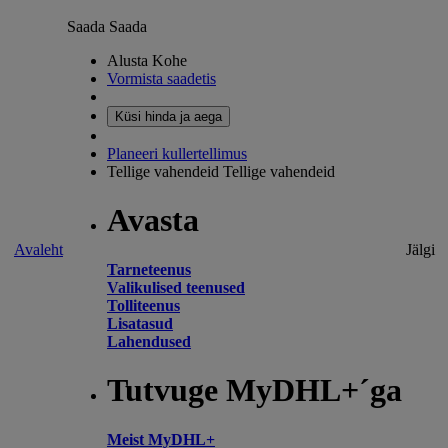
Saada
Saada
Alusta Kohe
Vormista saadetis
Küsi hinda ja aega
Planeeri kullertellimus
Tellige vahendeid
Tellige vahendeid
Avasta
Avaleht
Jälgi
Tarneteenus
Valikulised teenused
Tolliteenus
Lisatasud
Lahendused
Tutvuge MyDHL+´ga
Meist MyDHL+