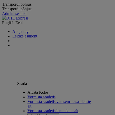
Transpordi põhjus:
Transpordi põhjus:
Admini seaded
English
Eesti
Abi ja tugi
Leidke asukoht
Saada
Alusta Kohe
Vormista saadetis
Vormista saadetis varasemate saadetiste
alt
Vormista saadetis lemmikute alt