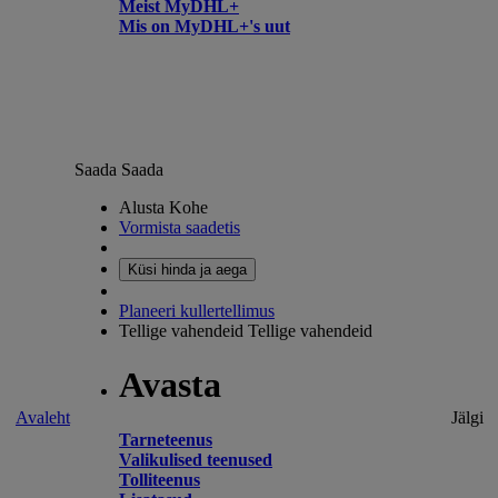
Meist MyDHL+
Mis on MyDHL+'s uut
Saada
Saada
Alusta Kohe
Vormista saadetis
Küsi hinda ja aega
Planeeri kullertellimus
Tellige vahendeid
Tellige vahendeid
Avasta
Avaleht
Jälgi
Tarneteenus
Valikulised teenused
Tolliteenus