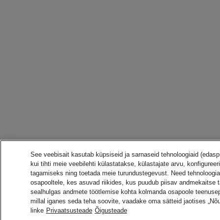
See veebisait kasutab küpsiseid ja sarnaseid tehnoloogiaid (edasp
kui tihti meie veebilehti külastatakse, külastajate arvu, konfig
tagamiseks ning toetada meie turundustegevust. Need tehnoloogi
osapooltele, kes asuvad riikides, kus puudub piisav andmekaitse 
sealhulgas andmete töötlemise kohta kolmanda osapoole teenusepa
millal iganes seda teha soovite, vaadake oma sätteid jaotises „Nõu
linke
Privaatsusteade
Õigusteade