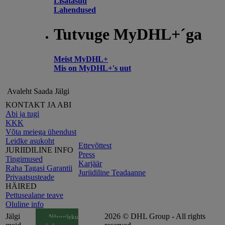
Lisatasud
Lahendused
Tutvuge MyDHL+´ga
Meist MyDHL+
Mis on MyDHL+'s uut
Avaleht
Saada
Jälgi
KONTAKT JA ABI
Abi ja tugi
KKK
Võta meiega ühendust
Leidke asukoht
Ettevõttest
JURIIDILINE INFO
Press
Tingimused
Karjäär
Raha Tagasi Garantii
Juriidiline Teadaanne
Privaatsusteade
HÄIRED
Pettusealane teave
Oluline info
Jälgi
2026 © DHL Group - All rights
Nõusoleku