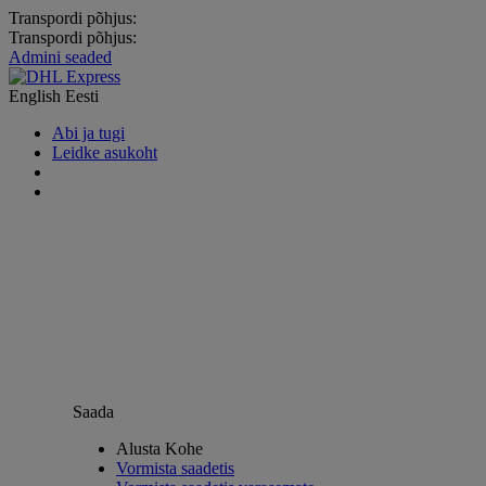
Transpordi põhjus:
Transpordi põhjus:
Admini seaded
English
Eesti
Abi ja tugi
Leidke asukoht
Saada
Alusta Kohe
Vormista saadetis