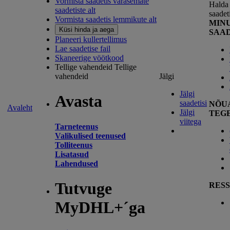
Vormista saadetis varasemate
Halda 
saadetiste alt
saadet
Vormista saadetis lemmikute alt
MIN
Küsi hinda ja aega
SAA
Planeeri kullertellimus
Lae saadetise fail
Skaneerige vöötkood
Tellige vahendeid
Tellige
vahendeid
Jälgi
Jälgi
Avasta
saadetisi
NÕU
Avaleht
Jälgi
TEG
viitega
Tarneteenus
Valikulised teenused
Tolliteenus
Lisatasud
Lahendused
Tutvuge
RESS
MyDHL+´ga