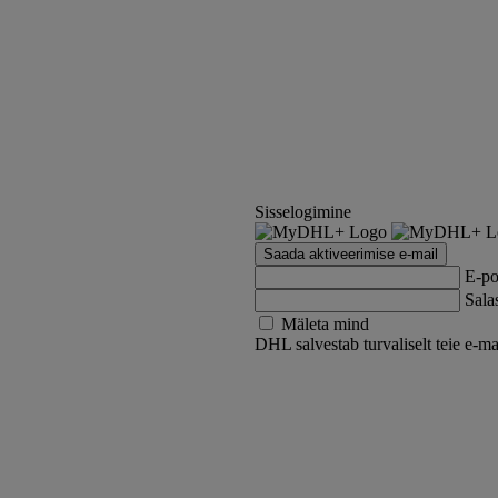
Sisselogimine
Saada aktiveerimise e-mail
E-po
Sala
Mäleta mind
DHL salvestab turvaliselt teie e-ma