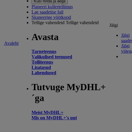
Küsi hinda ja aega
Planeeri kullertellimus
Lae saadetise fail
Skaneerige vöötkood
Tellige vahendeid
Tellige vahendeid
Jälgi
Avasta
Jälgi
saadet
Avaleht
Jälgi
viiteg
Tarneteenus
Valikulised teenused
Tolliteenus
Lisatasud
Lahendused
Tutvuge MyDHL+
´ga
Meist MyDHL+
Mis on MyDHL+'s uut