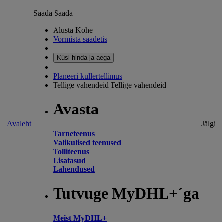
Saada
Saada
Alusta Kohe
Vormista saadetis
Küsi hinda ja aega
Planeeri kullertellimus
Tellige vahendeid
Tellige vahendeid
Avasta
Avaleht
Jälgi
Tarneteenus
Valikulised teenused
Tolliteenus
Lisatasud
Lahendused
Tutvuge MyDHL+´ga
Meist MyDHL+