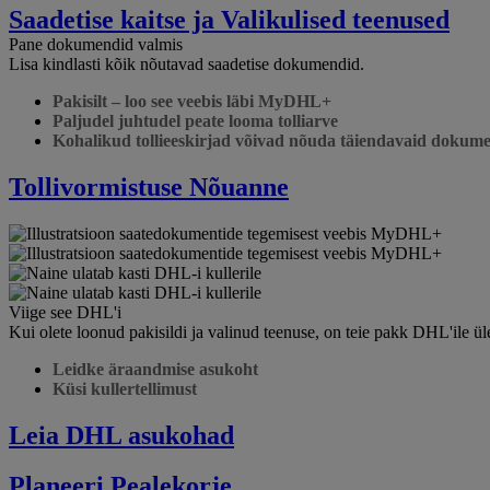
Saadetise kaitse ja Valikulised teenused
Pane dokumendid valmis
Lisa kindlasti kõik nõutavad saadetise dokumendid.
Pakisilt – loo see veebis läbi MyDHL+
Paljudel juhtudel peate looma tolliarve
Kohalikud tollieeskirjad võivad nõuda täiendavaid dokum
Tollivormistuse Nõuanne
Viige see DHL'i
Kui olete loonud pakisildi ja valinud teenuse, on teie pakk DHL'ile ü
Leidke äraandmise asukoht
Küsi kullertellimust
Leia DHL asukohad
Planeeri Pealekorje