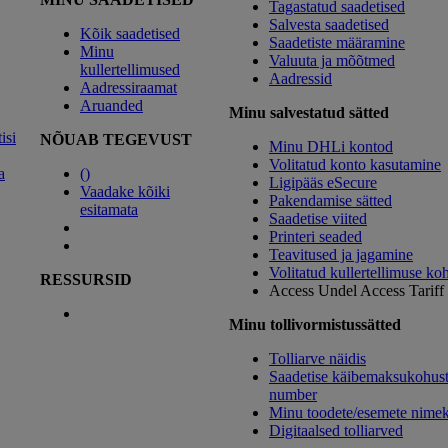
Tagastatud saadetised
Salvesta saadetised
Kõik saadetised
Saadetiste määramine
Minu
Valuuta ja mõõtmed
kullertellimused
Aadressid
Aadressiraamat
Aruanded
Minu salvestatud sätted
isi
NÕUAB TEGEVUST
Minu DHLi kontod
Volitatud konto kasutamine
a
(
)
Ligipääs eSecure
Vaadake kõiki
Pakendamise sätted
esitamata
Saadetise viited
Printeri seaded
Teavitused ja jagamine
Volitatud kullertellimuse ko
RESSURSID
Access Undel
Access Tariff
Minu tollivormistussätted
Tolliarve näidis
Saadetise käibemaksukohust
number
Minu toodete/esemete nimek
Digitaalsed tolliarved