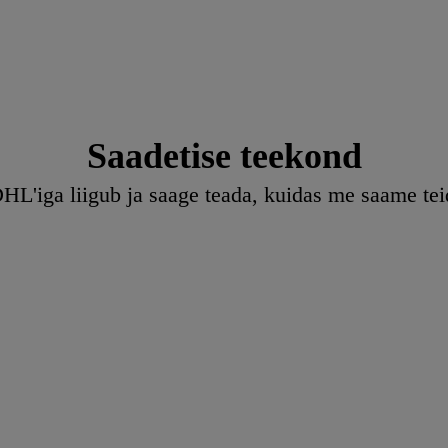
Saadetise teekond
DHL'iga liigub ja saage teada, kuidas me saame teid