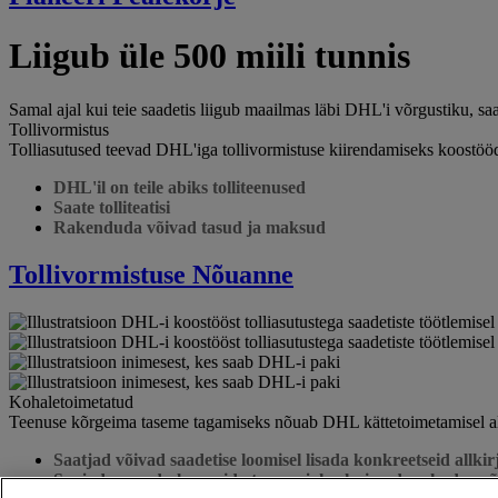
Liigub üle 500 miili tunnis
Samal ajal kui teie saadetis liigub maailmas läbi DHL'i võrgustiku, saa
Tollivormistus
Tolliasutused teevad DHL'iga tollivormistuse kiirendamiseks koostööd
DHL'il on teile abiks tolliteenused
Saate tolliteatisi
Rakenduda võivad tasud ja maksud
Tollivormistuse Nõuanne
Kohaletoimetatud
Teenuse kõrgeima taseme tagamiseks nõuab DHL kättetoimetamisel all
Saatjad võivad saadetise loomisel lisada konkreetseid allki
Saajad saavad planeerida tarne ajaks, kui nad on kodus või