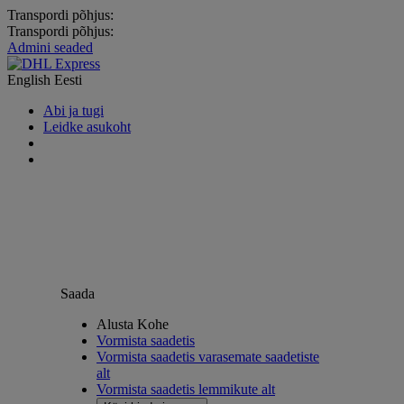
Transpordi põhjus:
Transpordi põhjus:
Admini seaded
English
Eesti
Abi ja tugi
Leidke asukoht
Saada
Alusta Kohe
Vormista saadetis
Vormista saadetis varasemate saadetiste
alt
Vormista saadetis lemmikute alt