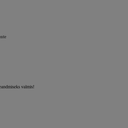
ente
leandmiseks valmis!