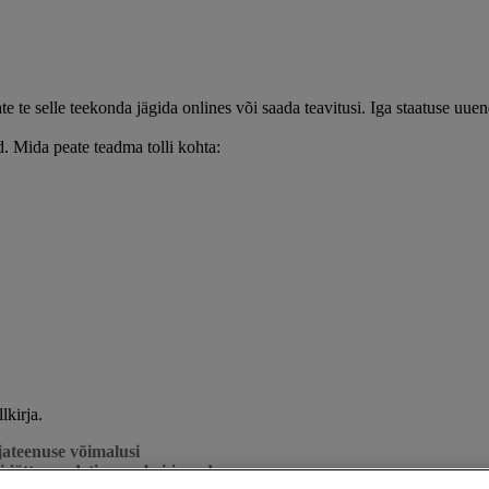
te te selle teekonda jägida onlines või saada teavitusi. Iga staatuse uuen
. Mida peate teadma tolli kohta:
kirja.
rjateenuse võimalusi
 jätta saadetise naabri juurde