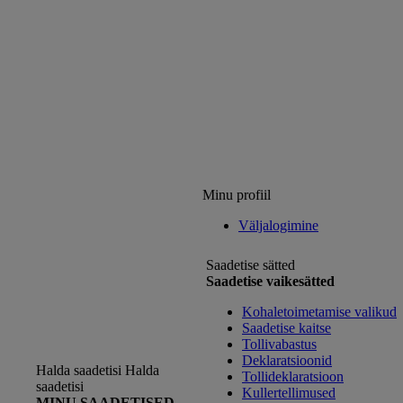
Minu profiil
Väljalogimine
Saadetise sätted
Saadetise vaikesätted
Kohaletoimetamise valikud
Saadetise kaitse
Tollivabastus
Deklaratsioonid
Halda saadetisi
Halda
Tollideklaratsioon
saadetisi
Kullertellimused
MINU SAADETISED