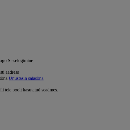
Sisselogimine
sti aadress
sõna
Unustasin salasõna
ili teie poolt kasutatud seadmes.