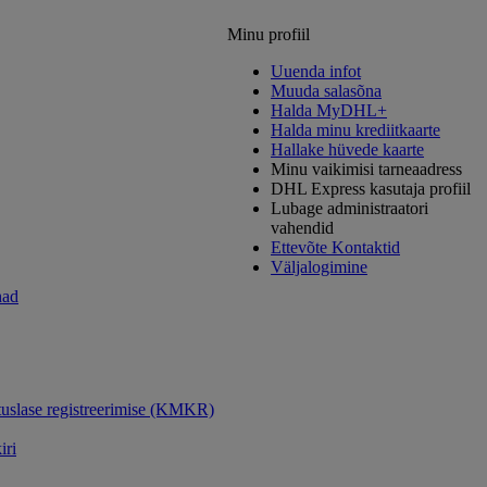
Minu profiil
Uuenda infot
Muuda salasõna
Halda MyDHL+
Halda minu krediitkaarte
Hallake hüvede kaarte
Minu vaikimisi tarneaadress
DHL Express kasutaja profiil
Lubage administraatori
vahendid
Ettevõte Kontaktid
Väljalogimine
had
uslase registreerimise (KMKR)
iri